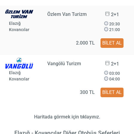
Özlem Van Turizm
2+1
Elazığ
20:30
Kovancılar
21:00
2.000 TL
BİLET AL
Vangölü Turizm
2+1
Elazığ
03:00
Kovancılar
04:00
300 TL
BİLET AL
Haritada görmek için tıklayınız.
Elazığ - Kovancılar Diğer Otobüs Seferleri