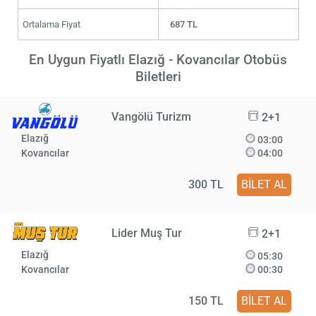
Ortalama Fiyat
687 TL
En Uygun Fiyatlı Elazığ - Kovancılar Otobüs
Biletleri
Vangölü Turizm
2+1
Elazığ
03:00
Kovancılar
04:00
300 TL
BİLET AL
Lider Muş Tur
2+1
Elazığ
05:30
Kovancılar
00:30
150 TL
BİLET AL