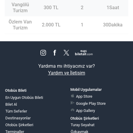
Vangölü
300 TL
2
1Saat
Turizm
Özlem Van
2.000 TL
1
30Dakika
Turizm
Yardıma mı ihtiyacınız var?
Yardım ve İletişim
Mobil Uygulamalar
Otobüs Bileti
App Store
En Uygun Otobüs Bileti
Google Play Store
Bilet Al
App Gallery
Tüm Seferler
Destinasyonlar
Otobüs Şirketleri
Otobüs Şirketleri
Turay Seyahat
Terminaller
Özkaymak