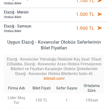
1.700 TL
Otobüs Bileti
Elazığ - Mersin
1.500 TL
Otobüs Bileti
Elazığ - Samsun
1.900 TL
Otobüs Bileti
Uygun Elazığ - Kovancılar Otobüs Seferlerinin
Bilet Fiyatları
Elazığ - Kovancılar Yolculuğu Otobüsle Kaç Saat: 5Saat
22Dakika. Elazığ - Kovancılar Arası Otobüs Firmalarının
Biletleri ve Fiyatları Karşılaştır Otobüs Şirketlerinin
Elazığ - Kovancılar Otobüs Biletlerini Satın Al:
biletall.com
!
Ortalama
Firma Adı
Bilet Fiyatı
Sefer Sayısı
Süre
Lider Muş
150 TL
1
19Saat
Tur