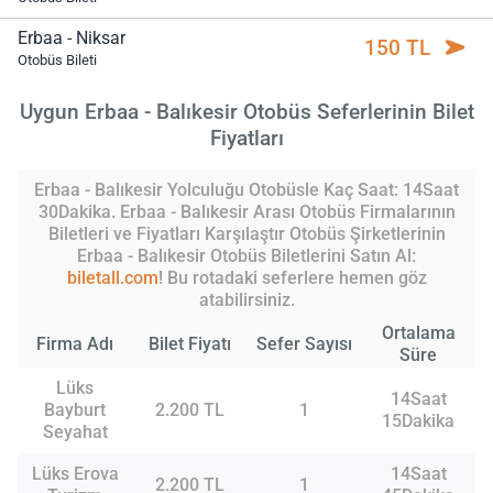
Erbaa - Niksar
150 TL
Otobüs Bileti
Uygun Erbaa - Balıkesir Otobüs Seferlerinin Bilet
Fiyatları
Erbaa - Balıkesir Yolculuğu Otobüsle Kaç Saat: 14Saat
30Dakika. Erbaa - Balıkesir Arası Otobüs Firmalarının
Biletleri ve Fiyatları Karşılaştır Otobüs Şirketlerinin
Erbaa - Balıkesir Otobüs Biletlerini Satın Al:
biletall.com
! Bu rotadaki seferlere hemen göz
atabilirsiniz.
Ortalama
Firma Adı
Bilet Fiyatı
Sefer Sayısı
Süre
Lüks
14Saat
Bayburt
2.200 TL
1
15Dakika
Seyahat
Lüks Erova
14Saat
2.200 TL
1