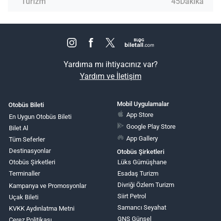
Turizm
45Dakika
Yardıma mı ihtiyacınız var?
Yardım ve İletişim
Mobil Uygulamalar
Otobüs Bileti
App Store
En Uygun Otobüs Bileti
Google Play Store
Bilet Al
App Gallery
Tüm Seferler
Destinasyonlar
Otobüs Şirketleri
Otobüs Şirketleri
Lüks Gümüşhane
Terminaller
Esadaş Turizm
Divriği Özlem Turizm
Kampanya ve Promosyonlar
Siirt Petrol
Uçak Bileti
Samancı Seyahat
KVKK Aydınlatma Metni
GNS Günsel
Çerez Politikası