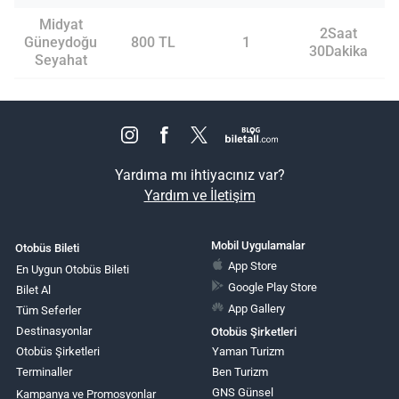
Midyat
2Saat
Güneydoğu
800 TL
1
30Dakika
Seyahat
Yardıma mı ihtiyacınız var?
Yardım ve İletişim
Mobil Uygulamalar
Otobüs Bileti
App Store
En Uygun Otobüs Bileti
Google Play Store
Bilet Al
App Gallery
Tüm Seferler
Destinasyonlar
Otobüs Şirketleri
Otobüs Şirketleri
Yaman Turizm
Terminaller
Ben Turizm
GNS Günsel
Kampanya ve Promosyonlar