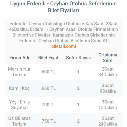
Uygun Erdemli - Ceyhan Otobüs Seferlerinin
Bilet Fiyatları
Erdemli - Ceyhan Yolculuğu Otobüsle Kaç Saat: 2Saat
46Dakika. Erdemli - Ceyhan Arası Otobüs Firmalarının
Biletleri ve Fiyatları Karşılaştır Otobüs Şirketlerinin
Erdemli - Ceyhan Otobüs Biletlerini Satın Al:
biletall.com
!
Ortalama
Firma Adı
Bilet Fiyatı
Sefer Sayısı
Süre
Mersin Nur
2Saat
600 TL
1
Turizm
34Dakika
3Saat
Kamil Koç
660 TL
2
9Dakika
Yeşil Erciş
3Saat
700 TL
1
Seyahat
15Dakika
Öz Gülaras
2Saat
750 TL
2
Turizm
24Dakika