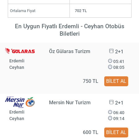
Ortalama Fiyat
702 TL
En Uygun Fiyatlı Erdemli - Ceyhan Otobüs
Biletleri
Öz Gülaras Turizm
2+1
Erdemli
05:41
Ceyhan
08:05
750 TL
BİLET AL
Mersin Nur Turizm
2+1
Erdemli
06:40
Ceyhan
09:14
600 TL
BİLET AL