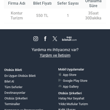
Ortalama
Firma Adı
Bilet Fiyatı
Sefer Sayısı
Süre
Kontur
3Saat
550 TL
1
Turizm
30Dakika
Yardıma mı ihtiyacınız var?
Yardım ve İletişim
Mobil Uygulamalar
Otobüs Bileti
App Store
En Uygun Otobüs Bileti
Google Play Store
Bilet Al
App Gallery
Tüm Seferler
Destinasyonlar
Otobüs Şirketleri
Otobüs Şirketleri
Hatay Nur Seyahat
Terminaller
Yıldız Mutlular Turizm
Kıdık Ulusay