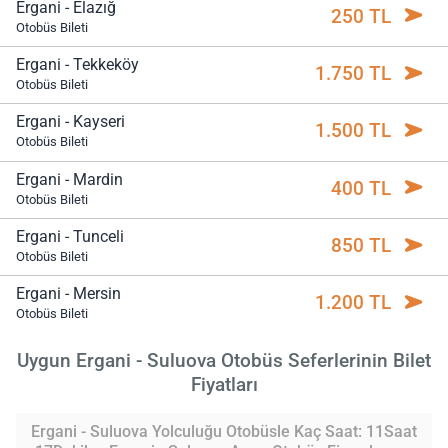
Ergani - Elazığ
250 TL
Otobüs Bileti
Ergani - Tekkeköy
1.750 TL
Otobüs Bileti
Ergani - Kayseri
1.500 TL
Otobüs Bileti
Ergani - Mardin
400 TL
Otobüs Bileti
Ergani - Tunceli
850 TL
Otobüs Bileti
Ergani - Mersin
1.200 TL
Otobüs Bileti
Uygun Ergani - Suluova Otobüs Seferlerinin Bilet
Fiyatları
Ergani - Suluova Yolculuğu Otobüsle Kaç Saat: 11Saat