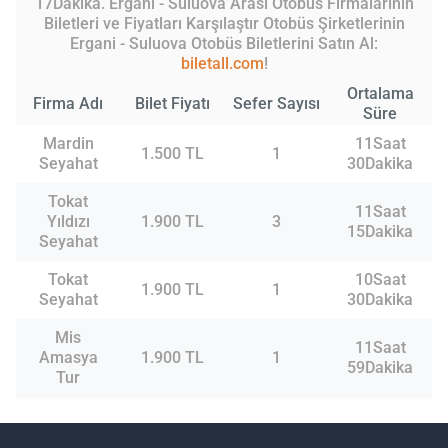
17Dakika. Ergani - Suluova Arası Otobüs Firmalarının
Biletleri ve Fiyatları Karşılaştır Otobüs Şirketlerinin
Ergani - Suluova Otobüs Biletlerini Satın Al:
biletall.com
!
Ortalama
Firma Adı
Bilet Fiyatı
Sefer Sayısı
Süre
Mardin
11Saat
1.500 TL
1
Seyahat
30Dakika
Tokat
11Saat
Yıldızı
1.900 TL
3
15Dakika
Seyahat
Tokat
10Saat
1.900 TL
1
Seyahat
30Dakika
Mis
11Saat
Amasya
1.900 TL
1
59Dakika
Tur