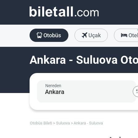
Otobüs
Uçak
Ote
Ankara - Suluova Oto
Nereden
Otobüs Bileti
Suluova
Ankara - Suluova