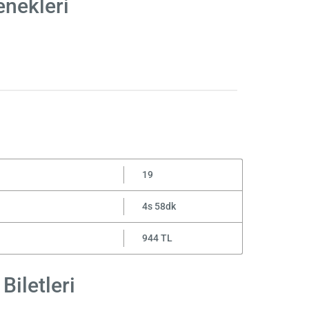
enekleri
19
4s 58dk
944 TL
Biletleri