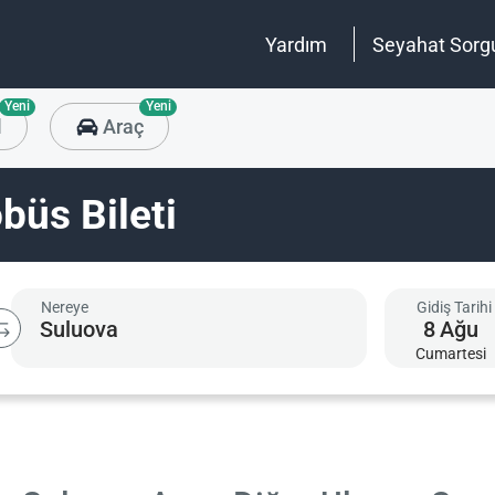
Yardım
Seyahat Sorg
Yeni
Yeni
l
Araç
büs Bileti
Nereye
Gidiş Tarihi
8
Ağu
Cumartesi