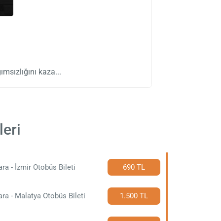
ımsızlığını kaza
leri
ra - İzmir Otobüs Bileti
690 TL
ra - Malatya Otobüs Bileti
1.500 TL