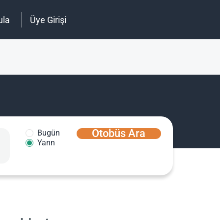
ula
Üye Girişi
Otobüs Ara
Bugün
Yarın