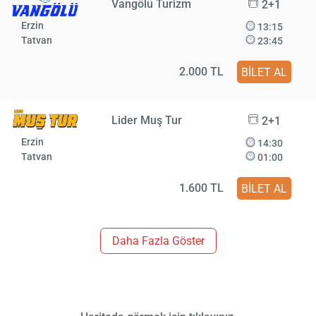
Vangölü Turizm
2+1
Erzin
13:15
Tatvan
23:45
2.000 TL
BİLET AL
Lider Muş Tur
2+1
Erzin
14:30
Tatvan
01:00
1.600 TL
BİLET AL
Daha Fazla Göster