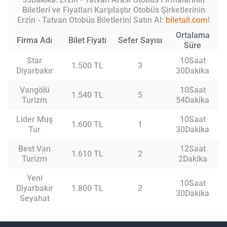
Biletleri ve Fiyatları Karşılaştır Otobüs Şirketlerinin
Erzin - Tatvan Otobüs Biletlerini Satın Al:
biletall.com
!
Ortalama
Firma Adı
Bilet Fiyatı
Sefer Sayısı
Süre
Star
10Saat
1.500 TL
3
Diyarbakır
30Dakika
Vangölü
10Saat
1.540 TL
5
Turizm
54Dakika
Lider Muş
10Saat
1.600 TL
1
Tur
30Dakika
Best Van
12Saat
1.610 TL
2
Turizm
2Dakika
Yeni
10Saat
Diyarbakır
1.800 TL
2
30Dakika
Seyahat