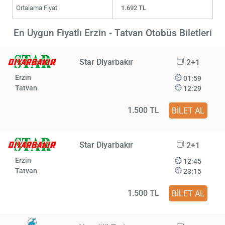
Ortalama Fiyat
1.692 TL
En Uygun Fiyatlı Erzin - Tatvan Otobüs Biletleri
Star Diyarbakır
2+1
Erzin
01:59
Tatvan
12:29
1.500 TL
BİLET AL
Star Diyarbakır
2+1
Erzin
12:45
Tatvan
23:15
1.500 TL
BİLET AL