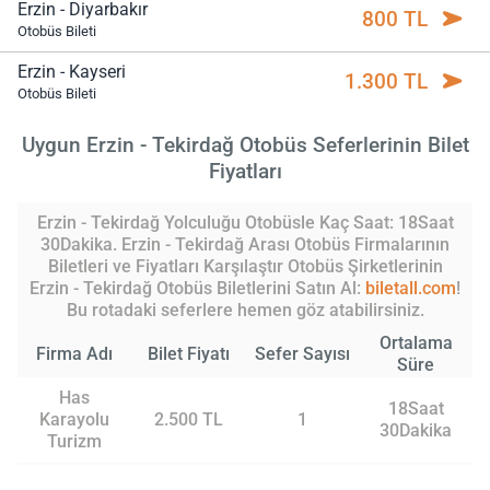
Erzin - Diyarbakır
800 TL
Otobüs Bileti
Erzin - Kayseri
1.300 TL
Otobüs Bileti
Uygun Erzin - Tekirdağ Otobüs Seferlerinin Bilet
Fiyatları
Erzin - Tekirdağ Yolculuğu Otobüsle Kaç Saat: 18Saat
30Dakika. Erzin - Tekirdağ Arası Otobüs Firmalarının
Biletleri ve Fiyatları Karşılaştır Otobüs Şirketlerinin
Erzin - Tekirdağ Otobüs Biletlerini Satın Al:
biletall.com
!
Bu rotadaki seferlere hemen göz atabilirsiniz.
Ortalama
Firma Adı
Bilet Fiyatı
Sefer Sayısı
Süre
Has
18Saat
Karayolu
2.500 TL
1
30Dakika
Turizm