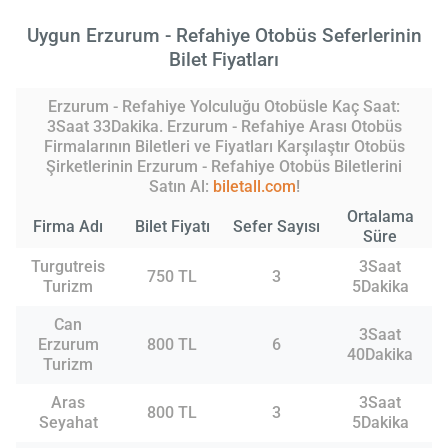
Uygun Erzurum - Refahiye Otobüs Seferlerinin
Bilet Fiyatları
Erzurum - Refahiye Yolculuğu Otobüsle Kaç Saat:
3Saat 33Dakika. Erzurum - Refahiye Arası Otobüs
Firmalarının Biletleri ve Fiyatları Karşılaştır Otobüs
Şirketlerinin Erzurum - Refahiye Otobüs Biletlerini
Satın Al:
biletall.com
!
Ortalama
Firma Adı
Bilet Fiyatı
Sefer Sayısı
Süre
Turgutreis
3Saat
750 TL
3
Turizm
5Dakika
Can
3Saat
Erzurum
800 TL
6
40Dakika
Turizm
Aras
3Saat
800 TL
3
Seyahat
5Dakika