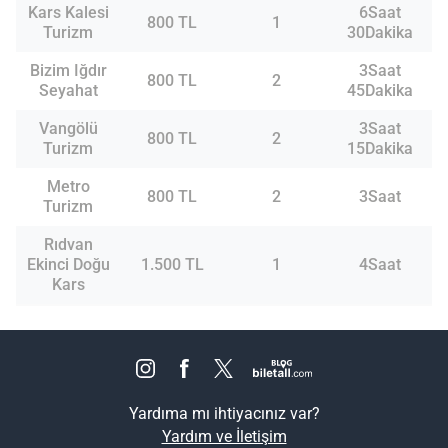
Kars Kalesi
6Saat
800 TL
1
Turizm
30Dakika
Bizim Iğdır
3Saat
800 TL
2
Seyahat
45Dakika
Vangölü
3Saat
800 TL
2
Turizm
15Dakika
Metro
800 TL
2
3Saat
Turizm
Rıdvan
Ekinci Doğu
1.500 TL
1
4Saat
Kars
Yardıma mı ihtiyacınız var?
Yardım ve İletişim