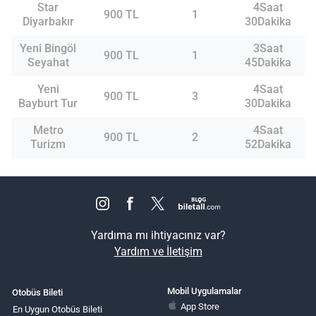
Star
4Saat
900 TL
1
Diyarbakır
30Dakika
Yeni Bingöl
3Saat
900 TL
1
Seyahat
45Dakika
Yeni
4Saat
900 TL
3
Bayburt Tur
30Dakika
Metro
4Saat
900 TL
2
Turizm
52Dakika
Yardıma mı ihtiyacınız var?
Yardım ve İletişim
Mobil Uygulamalar
Otobüs Bileti
App Store
En Uygun Otobüs Bileti