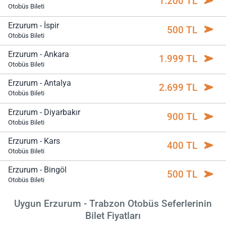
1.200 TL
Otobüs Bileti
Erzurum - İspir
500 TL
Otobüs Bileti
Erzurum - Ankara
1.999 TL
Otobüs Bileti
Erzurum - Antalya
2.699 TL
Otobüs Bileti
Erzurum - Diyarbakır
900 TL
Otobüs Bileti
Erzurum - Kars
400 TL
Otobüs Bileti
Erzurum - Bingöl
500 TL
Otobüs Bileti
Uygun Erzurum - Trabzon Otobüs Seferlerinin
Bilet Fiyatları