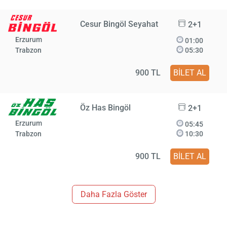
Cesur Bingöl Seyahat
2+1
Erzurum
01:00
Trabzon
05:30
900 TL
BİLET AL
Öz Has Bingöl
2+1
Erzurum
05:45
Trabzon
10:30
900 TL
BİLET AL
Daha Fazla Göster