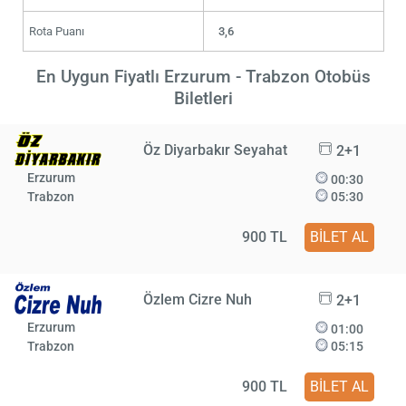
Rota Puanı
3,6
En Uygun Fiyatlı Erzurum - Trabzon Otobüs
Biletleri
Öz Diyarbakır Seyahat
2+1
Erzurum
00:30
Trabzon
05:30
900 TL
BİLET AL
Özlem Cizre Nuh
2+1
Erzurum
01:00
Trabzon
05:15
900 TL
BİLET AL