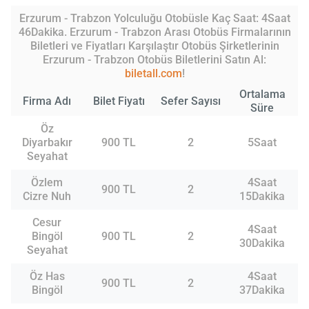
Erzurum - Trabzon Yolculuğu Otobüsle Kaç Saat: 4Saat
46Dakika. Erzurum - Trabzon Arası Otobüs Firmalarının
Biletleri ve Fiyatları Karşılaştır Otobüs Şirketlerinin
Erzurum - Trabzon Otobüs Biletlerini Satın Al:
biletall.com
!
Ortalama
Firma Adı
Bilet Fiyatı
Sefer Sayısı
Süre
Öz
Diyarbakır
900 TL
2
5Saat
Seyahat
Özlem
4Saat
900 TL
2
Cizre Nuh
15Dakika
Cesur
4Saat
Bingöl
900 TL
2
30Dakika
Seyahat
Öz Has
4Saat
900 TL
2
Bingöl
37Dakika