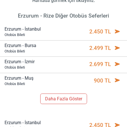
Haritada görmek için tıklayınız.
Erzurum - Rize Diğer Otobüs Seferleri
Erzurum - İstanbul
2.450 TL
Otobüs Bileti
Erzurum - Bursa
2.499 TL
Otobüs Bileti
Erzurum - İzmir
2.699 TL
Otobüs Bileti
Erzurum - Muş
900 TL
Otobüs Bileti
Daha Fazla Göster
Erzurum - İstanbul
2.450 TL