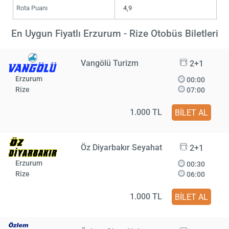
Rota Puanı
4,9
En Uygun Fiyatlı Erzurum - Rize Otobüs Biletleri
Vangölü Turizm
2+1
Erzurum
00:00
Rize
07:00
1.000 TL
BİLET AL
Öz Diyarbakır Seyahat
2+1
Erzurum
00:30
Rize
06:00
1.000 TL
BİLET AL