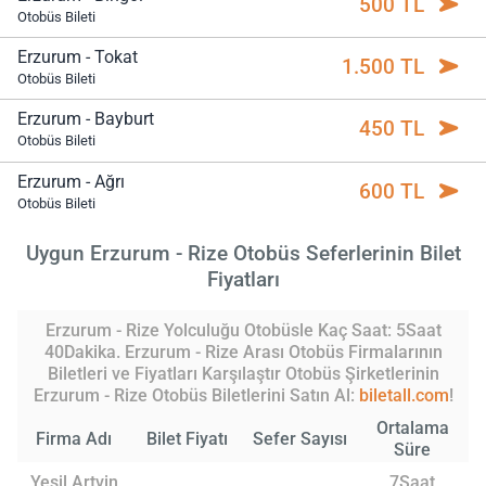
500 TL
Otobüs Bileti
Erzurum - Tokat
1.500 TL
Otobüs Bileti
Erzurum - Bayburt
450 TL
Otobüs Bileti
Erzurum - Ağrı
600 TL
Otobüs Bileti
Uygun Erzurum - Rize Otobüs Seferlerinin Bilet
Fiyatları
Erzurum - Rize Yolculuğu Otobüsle Kaç Saat: 5Saat
40Dakika. Erzurum - Rize Arası Otobüs Firmalarının
Biletleri ve Fiyatları Karşılaştır Otobüs Şirketlerinin
Erzurum - Rize Otobüs Biletlerini Satın Al:
biletall.com
!
Ortalama
Firma Adı
Bilet Fiyatı
Sefer Sayısı
Süre
Yeşil Artvin
7Saat