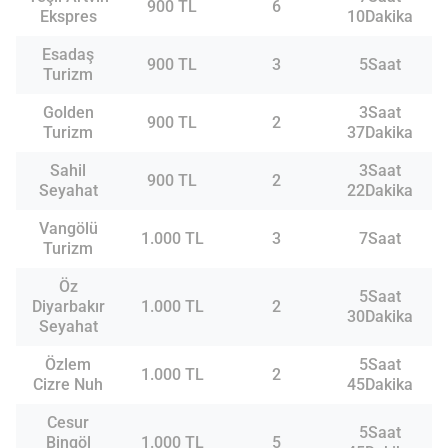
900 TL
6
Ekspres
10Dakika
Esadaş
900 TL
3
5Saat
Turizm
Golden
3Saat
900 TL
2
Turizm
37Dakika
Sahil
3Saat
900 TL
2
Seyahat
22Dakika
Vangölü
1.000 TL
3
7Saat
Turizm
Öz
5Saat
Diyarbakır
1.000 TL
2
30Dakika
Seyahat
Özlem
5Saat
1.000 TL
2
Cizre Nuh
45Dakika
Cesur
5Saat
Bingöl
1.000 TL
5