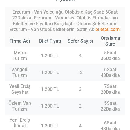
Erzurum - Van Yolculuğu Otobüsle Kaç Saat: 6Saat
22Dakika. Erzurum - Van Arası Otobüs Firmalarının
Biletleri ve Fiyatları Karşılaştır Otobüs Şirketlerinin
Erzurum - Van Otobüs Biletlerini Satın Al:
biletall.com
!
Ortalama
Firma Adı
Bilet Fiyatı
Sefer Sayısı
Süre
Metro
5Saat
1.200 TL
4
Turizm
36Dakika
Vangölü
6Saat
1.200 TL
12
Turizm
43Dakika
Yeşil Erciş
7Saat
1.200 TL
3
Seyahat
20Dakika
Özlem Van
5Saat
1.200 TL
2
Turizm
22Dakika
Yeni Erciş
6Saat
İtimat
1.200 TL
4
48Dakika