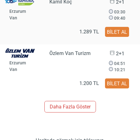
Kamil Koç
2+1
Erzurum
03:30
Van
09:40
1.289 TL
BİLET AL
Özlem Van Turizm
2+1
Erzurum
04:51
Van
10:21
1.200 TL
BİLET AL
Daha Fazla Göster