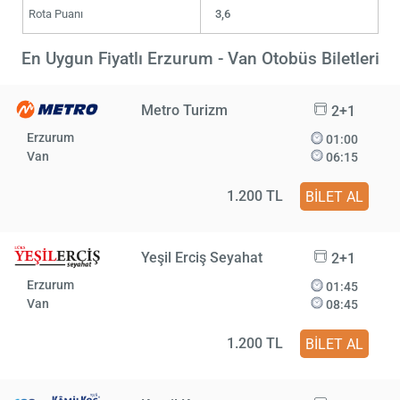
Rota Puanı
3,6
En Uygun Fiyatlı Erzurum - Van Otobüs Biletleri
Metro Turizm
2+1
Erzurum
01:00
Van
06:15
1.200 TL
BİLET AL
Yeşil Erciş Seyahat
2+1
Erzurum
01:45
Van
08:45
1.200 TL
BİLET AL