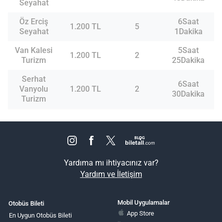
Seyahat
Öz Erciş
6Saat
1.200 TL
5
Seyahat
1Dakika
Van Kalesi
5Saat
1.200 TL
2
Turizm
25Dakika
Serhat
6Saat
Vanyolu
1.200 TL
2
30Dakika
Turizm
Yardıma mı ihtiyacınız var?
Yardım ve İletişim
Mobil Uygulamalar
Otobüs Bileti
App Store
En Uygun Otobüs Bileti