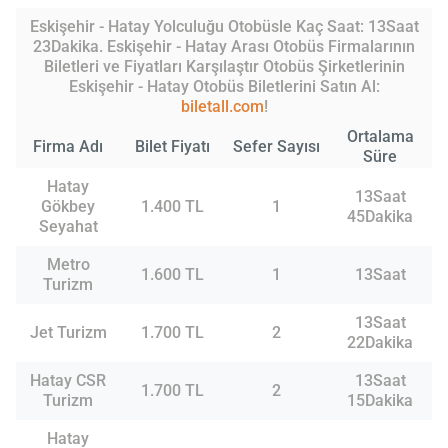
Eskişehir - Hatay Yolculuğu Otobüsle Kaç Saat: 13Saat
23Dakika. Eskişehir - Hatay Arası Otobüs Firmalarının
Biletleri ve Fiyatları Karşılaştır Otobüs Şirketlerinin
Eskişehir - Hatay Otobüs Biletlerini Satın Al:
biletall.com
!
Ortalama
Firma Adı
Bilet Fiyatı
Sefer Sayısı
Süre
Hatay
13Saat
Gökbey
1.400 TL
1
45Dakika
Seyahat
Metro
1.600 TL
1
13Saat
Turizm
13Saat
Jet Turizm
1.700 TL
2
22Dakika
Hatay CSR
13Saat
1.700 TL
2
Turizm
15Dakika
Hatay