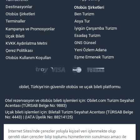
Destinasyonlar
Otobüs Şirketleri
Otobüs Şirketleri
Ben Turizm
Terminaller
Asya Tur
İyigün Çarşamba Turizm
Kampanya ve Promosyonlar
Esadaş Turizm
Uçak Bileti
GNS Günsel
KVKK Aydınlatma Metni
Yeni Özlem Adana
Çerez Politikası
Eşme Ermenek Turizm
Otobüs Kullanım Koşulları
obilet, Türkiye'nin güvenilir otobüs ve uçak bileti platformu.
Otel rezervasyon ve otobüs bileti işlemleri için: Obilet.com Turizm Seyahat
Acentası (TÜRSAB Belge No: 9883)
Uçak bileti işlemleri için: Biletall Turizm Seyahat Acentası (TÜRSAB Belge
No: 4443) | (IATA Üyelik No: 88214125)
İnternet Sitesi’nde çerezler yoluyla kişisel veri işlenmekte olup
gerekli olan çerezler bilgi toplumu hizmetlerinin sunulması amacı ile