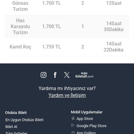
Günsas
1.700 TL
2
12Saat
Turizm
Has
14Saat
Karayolu
1.700 TL
1
30Dakika
Turizm
14Saat
Kamil Koç
1.759 TL
2
22Dakika
Yardıma mı ihtiyacınız var?
Yardım ve İletişim
Mobil Uygulamalar
Otobüs Bileti
App Store
En Uygun Otobüs Bileti
Google Play Store
Bilet Al
App Gallery
Tüm Seferler