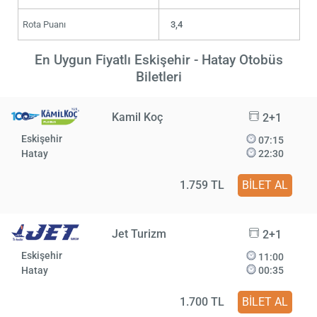
Rota Puanı
3,4
En Uygun Fiyatlı Eskişehir - Hatay Otobüs
Biletleri
Kamil Koç
2+1
Eskişehir
07:15
Hatay
22:30
1.759 TL
BİLET AL
Jet Turizm
2+1
Eskişehir
11:00
Hatay
00:35
1.700 TL
BİLET AL