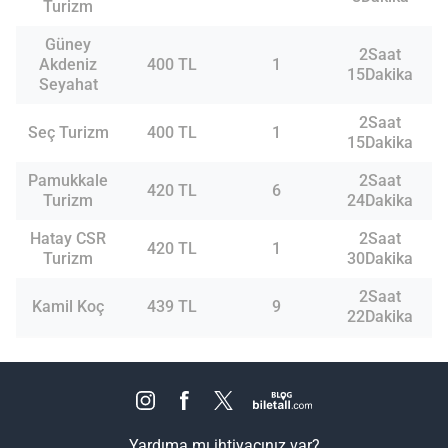
Turizm
Güney
2Saat
Akdeniz
400 TL
1
15Dakika
Seyahat
2Saat
Seç Turizm
400 TL
1
15Dakika
Pamukkale
2Saat
420 TL
6
Turizm
24Dakika
Hatay CSR
2Saat
420 TL
1
Turizm
30Dakika
2Saat
Kamil Koç
439 TL
9
22Dakika
Yardıma mı ihtiyacınız var?