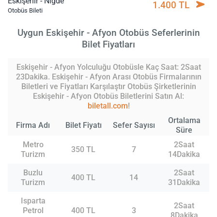
Eskişehir - Niğde
1.400 TL
Otobüs Bileti
Uygun Eskişehir - Afyon Otobüs Seferlerinin
Bilet Fiyatları
Eskişehir - Afyon Yolculuğu Otobüsle Kaç Saat: 2Saat
23Dakika. Eskişehir - Afyon Arası Otobüs Firmalarının
Biletleri ve Fiyatları Karşılaştır Otobüs Şirketlerinin
Eskişehir - Afyon Otobüs Biletlerini Satın Al:
biletall.com
!
Ortalama
Firma Adı
Bilet Fiyatı
Sefer Sayısı
Süre
Metro
2Saat
350 TL
7
Turizm
14Dakika
Buzlu
2Saat
400 TL
14
Turizm
31Dakika
Isparta
2Saat
Petrol
400 TL
3
8Dakika