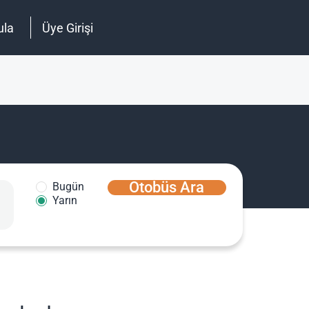
ula
Üye Girişi
Otobüs Ara
Bugün
Yarın