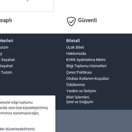
saplı
Güvenli
rketleri
Biletall
urizm
Uçak Bileti
ay
Hakkımızda
n Seyahat
KVKK Aydınlatma Metni
Seyahat
Bilgi Toplumu Hizmetleri
 Turizm
Çerez Politikası
Otobüs Kullanım Koşulları
Ödüllerimiz
Yardım ve İletişim
Bilet İşlemleri,
İptal ve Değişim
çerezler bilgi toplumu
nda size özel kişiselleştirilmiş
anımınıza sunamayacağız.
den düzenleyebilirsiniz.