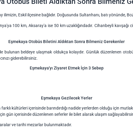
 Otobüs Bileti Aldıktan Sonra Bilmeniz G
y ilimizin, Eskil ilçesine bağlıdır. Doğusunda Sultanhanı, batı yönünde, B
a'ya 100 km, Aksaray'a ise 50 km uzaklığındadır. Cihanbeyli kavşağı 
Eşmekaya Otobüs Biletini Aldıktan Sonra Bilmeniz Gerekenler
de bulunan beldeye ulaşmak oldukça kolaydır. Günlük düzenlenen otobüs 
nızı giderebilirsiniz.
Eşmekaya'yı Ziyaret Etmek İçin 3 Sebep
Eşmekaya Gezilecek Yerler
 farklı kültürleri içerisinde barındırdığı nadide yerlerden olduğu için mutlak
gün içerisinde düzenlenen seferler ile bilet alarak ulaşım sağlayabilirsin
ralar ve tarihi mezarlar bulunmaktadır.