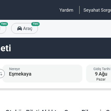
Yardım
Seyahat Sorg
Yeni
Yeni
l
Araç
eti
Nereye
Gidiş Tarihi
9
Ağu
Pazar