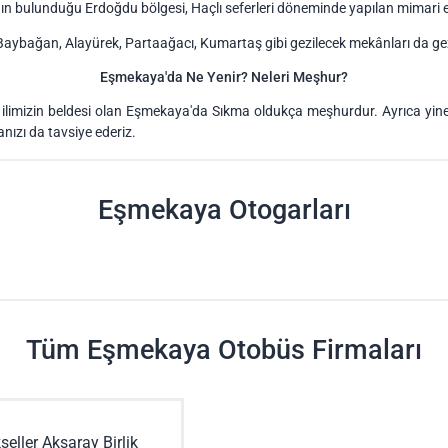
ın bulunduğu Erdoğdu bölgesi, Haçlı seferleri döneminde yapılan mimari ese
aybağan, Alayürek, Partaağacı, Kumartaş gibi gezilecek mekânları da gez
Eşmekaya'da Ne Yenir? Neleri Meşhur?
y ilimizin beldesi olan Eşmekaya'da Sıkma oldukça meşhurdur. Ayrıca yi
nızı da tavsiye ederiz.
Eşmekaya Otogarları
Tüm Eşmekaya Otobüs Firmaları
seller Aksaray Birlik