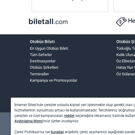
He
Otobüs Bileti
Otobüs Şi
En Uygun Otobüs Bileti
Türkoğlu T
Tüm Seferler
Kıdık Ulus
Destinasyonlar
Öz Elbista
Otobüs Şirketleri
Hatay Nur 
Terminaller
Öz Gülaras
Kampanya ve Promosyonlar
İnternet Sitesi’nde çerezler yoluyla kişisel veri işlenmekte olup gerekli olan 
hizmetlerinin sunulması amacı ile kullanılmaktadır. Tercihleriniz doğrultusu
çerezleri ve özel kampanyaları
reddet
seçeneğine tıklamanız halinde kull
Aydınlatma Metni
’mizi lütfen inceleyiniz.
Çerez Politikası’na ise
buradan
erişebilir, çerez ayarlarınızı aşağıdaki panel