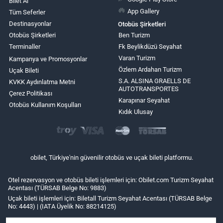
Bilet Al
App Gallery
Tüm Seferler
Destinasyonlar
Otobüs Şirketleri
Otobüs Şirketleri
Ben Turizm
Terminaller
Fk Beylikdüzü Seyahat
Varan Turizm
Kampanya ve Promosyonlar
Özlem Ardahan Turizm
Uçak Bileti
S.A. ALSINA GRAELLS DE
KVKK Aydınlatma Metni
AUTOTRANSPORTES
Çerez Politikası
Karapınar Seyahat
Otobüs Kullanım Koşulları
Kıdık Ulusay
obilet, Türkiye'nin güvenilir otobüs ve uçak bileti platformu.
Otel rezervasyon ve otobüs bileti işlemleri için: Obilet.com Turizm Seyahat
Acentası (TÜRSAB Belge No: 9883)
Uçak bileti işlemleri için: Biletall Turizm Seyahat Acentası (TÜRSAB Belge
No: 4443) | (IATA Üyelik No: 88214125)