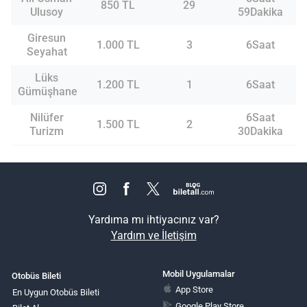
850 TL
29
Ulusoy
59Dakika
Giresun
1.000 TL
3
6Saat
Seyahat
Lüks
1.200 TL
1
6Saat
Gümüşhane
Nilüfer
6Saat
1.500 TL
2
Turizm
30Dakika
Yardıma mı ihtiyacınız var?
Yardım ve İletişim
Mobil Uygulamalar
Otobüs Bileti
App Store
En Uygun Otobüs Bileti
Google Play Store