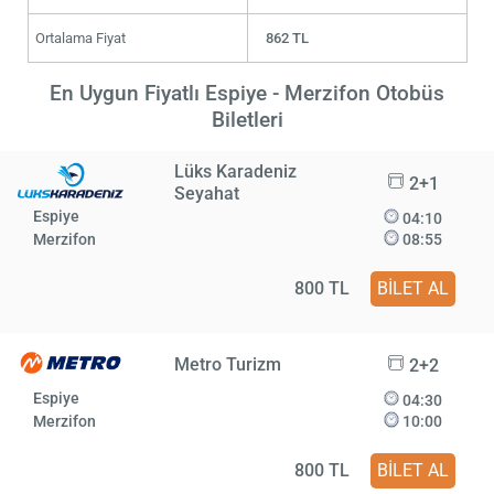
Ortalama Fiyat
862 TL
En Uygun Fiyatlı Espiye - Merzifon Otobüs
Biletleri
Lüks Karadeniz
2+1
Seyahat
Espiye
04:10
Merzifon
08:55
800 TL
BİLET AL
Metro Turizm
2+2
Espiye
04:30
Merzifon
10:00
800 TL
BİLET AL