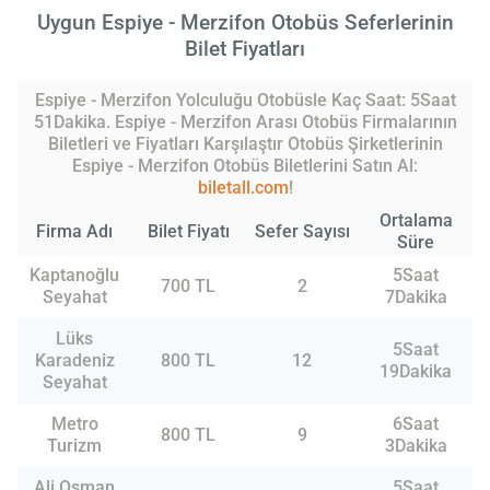
Uygun Espiye - Merzifon Otobüs Seferlerinin
Bilet Fiyatları
Espiye - Merzifon Yolculuğu Otobüsle Kaç Saat: 5Saat
51Dakika. Espiye - Merzifon Arası Otobüs Firmalarının
Biletleri ve Fiyatları Karşılaştır Otobüs Şirketlerinin
Espiye - Merzifon Otobüs Biletlerini Satın Al:
biletall.com
!
Ortalama
Firma Adı
Bilet Fiyatı
Sefer Sayısı
Süre
Kaptanoğlu
5Saat
700 TL
2
Seyahat
7Dakika
Lüks
5Saat
Karadeniz
800 TL
12
19Dakika
Seyahat
Metro
6Saat
800 TL
9
Turizm
3Dakika
Ali Osman
5Saat