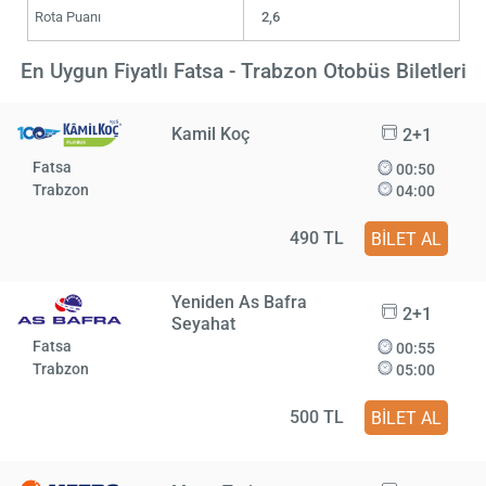
Rota Puanı
2,6
En Uygun Fiyatlı Fatsa - Trabzon Otobüs Biletleri
Kamil Koç
2+1
Fatsa
00:50
Trabzon
04:00
490 TL
BİLET AL
Yeniden As Bafra
2+1
Seyahat
Fatsa
00:55
Trabzon
05:00
500 TL
BİLET AL