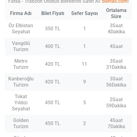
Fatsa - Trabzon Otobüs Biletlerini Satın Al:
biletall.com
!
Ortalama
Firma Adı
Bilet Fiyatı
Sefer Sayısı
Süre
Öz Elbistan
3Saat
350 TL
1
Seyahat
4Dakika
Vangölü
400 TL
1
4Saat
Turizm
Metro
3Saat
420 TL
11
Turizm
31Dakika
Kanberoğlu
3Saat
420 TL
9
Turizm
56Dakika
Tokat
2Saat
Yıldızı
450 TL
5
59Dakika
Seyahat
Golden
4Saat
450 TL
2
Turizm
7Dakika