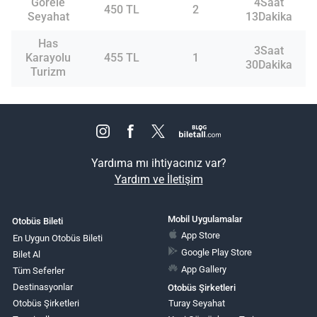
Görele
4Saat
450 TL
2
Seyahat
13Dakika
Has
3Saat
Karayolu
455 TL
1
30Dakika
Turizm
Yardıma mı ihtiyacınız var?
Yardım ve İletişim
Mobil Uygulamalar
Otobüs Bileti
App Store
En Uygun Otobüs Bileti
Google Play Store
Bilet Al
App Gallery
Tüm Seferler
Destinasyonlar
Otobüs Şirketleri
Otobüs Şirketleri
Turay Seyahat