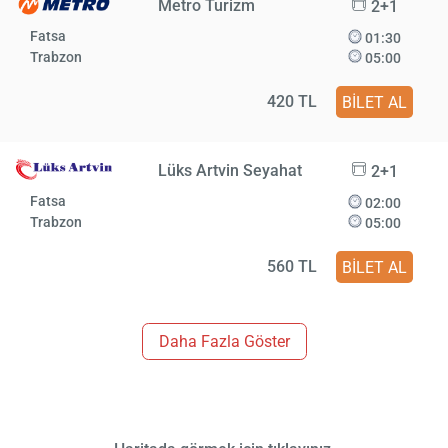
Metro Turizm
2+1
Fatsa
01:30
Trabzon
05:00
420 TL
BİLET AL
Lüks Artvin Seyahat
2+1
Fatsa
02:00
Trabzon
05:00
560 TL
BİLET AL
Daha Fazla Göster