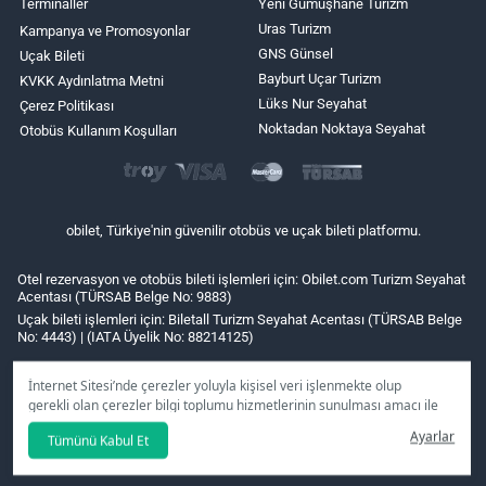
Terminaller
Yeni Gümüşhane Turizm
Uras Turizm
Kampanya ve Promosyonlar
GNS Günsel
Uçak Bileti
Bayburt Uçar Turizm
KVKK Aydınlatma Metni
Lüks Nur Seyahat
Çerez Politikası
Noktadan Noktaya Seyahat
Otobüs Kullanım Koşulları
obilet, Türkiye'nin güvenilir otobüs ve uçak bileti platformu.
Otel rezervasyon ve otobüs bileti işlemleri için: Obilet.com Turizm Seyahat
Acentası (TÜRSAB Belge No: 9883)
Uçak bileti işlemleri için: Biletall Turizm Seyahat Acentası (TÜRSAB Belge
No: 4443) | (IATA Üyelik No: 88214125)
İnternet Sitesi’nde çerezler yoluyla kişisel veri işlenmekte olup
gerekli olan çerezler bilgi toplumu hizmetlerinin sunulması amacı ile
kullanılmaktadır. Tercihleriniz doğrultusunda size özel
Ayarlar
Tümünü Kabul Et
kişiselleştirilmiş çerezleri ve özel kampanyaları
reddet
seçeneğine
tıklamanız halinde kullanımınıza sunamayacağız.
Aydınlatma Metni
’mizi lütfen inceleyiniz.