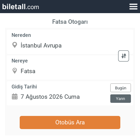
Fatsa Otogarı
Nereden
Nereye
Gidiş Tarihi
Bugün
Yarın
Otobüs Ara