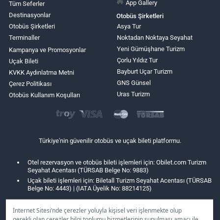
App Gallery
Tüm Seferler
Destinasyonlar
Otobüs Şirketleri
Otobüs Şirketleri
Asya Tur
Terminaller
Noktadan Noktaya Seyahat
Yeni Gümüşhane Turizm
Kampanya ve Promosyonlar
Çorlu Yıldız Tur
Uçak Bileti
Bayburt Uçar Turizm
KVKK Aydınlatma Metni
GNS Günsel
Çerez Politikası
Uras Turizm
Otobüs Kullanım Koşulları
Türkiye'nin güvenilir otobüs ve uçak bileti platformu.
Otel rezervasyon ve otobüs bileti işlemleri için: Obilet.com Turizm
Seyahat Acentası (TÜRSAB Belge No: 9883)
Uçak bileti işlemleri için: Biletall Turizm Seyahat Acentası (TÜRSAB
Belge No: 4443) | (IATA Üyelik No: 88214125)
İnternet Sitesi’nde çerezler yoluyla kişisel veri işlenmekte olup
gerekli olan çerezler bilgi toplumu hizmetlerinin sunulması amacı ile