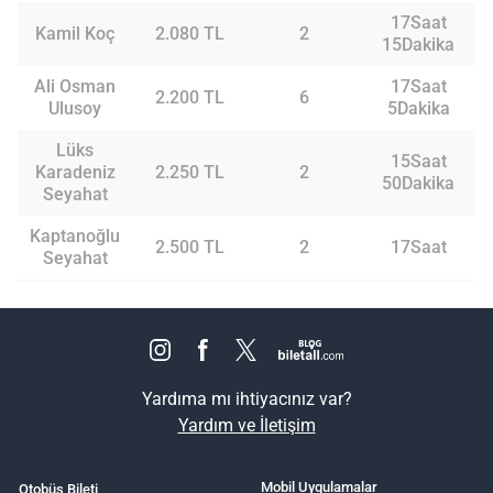
17Saat
Kamil Koç
2.080 TL
2
15Dakika
Ali Osman
17Saat
2.200 TL
6
Ulusoy
5Dakika
Lüks
15Saat
Karadeniz
2.250 TL
2
50Dakika
Seyahat
Kaptanoğlu
2.500 TL
2
17Saat
Seyahat
Yardıma mı ihtiyacınız var?
Yardım ve İletişim
Mobil Uygulamalar
Otobüs Bileti