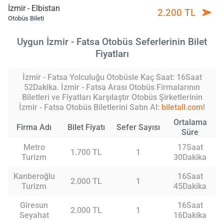
İzmir - Elbistan
2.200 TL
Otobüs Bileti
Uygun İzmir - Fatsa Otobüs Seferlerinin Bilet
Fiyatları
İzmir - Fatsa Yolculuğu Otobüsle Kaç Saat: 16Saat
52Dakika. İzmir - Fatsa Arası Otobüs Firmalarının
Biletleri ve Fiyatları Karşılaştır Otobüs Şirketlerinin
İzmir - Fatsa Otobüs Biletlerini Satın Al:
biletall.com
!
Ortalama
Firma Adı
Bilet Fiyatı
Sefer Sayısı
Süre
Metro
17Saat
1.700 TL
1
Turizm
30Dakika
Kanberoğlu
16Saat
2.000 TL
1
Turizm
45Dakika
Giresun
16Saat
2.000 TL
1
Seyahat
16Dakika