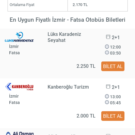
Ortalama Fiyat
2.170 TL
En Uygun Fiyatlı İzmir - Fatsa Otobüs Biletleri
Lüks Karadeniz
2+1
Seyahat
İzmir
12:00
Fatsa
03:50
2.250 TL
BİLET AL
Kanberoğlu Turizm
2+1
İzmir
13:00
Fatsa
05:45
2.000 TL
BİLET AL