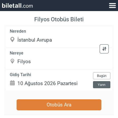
Filyos Otobüs Bileti
Nereden
Nereye
Gidiş Tarihi
Bugün
Yarın
Otobüs Ara