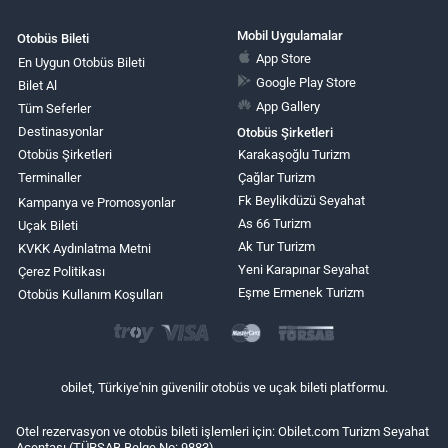
Mobil Uygulamalar
Otobüs Bileti
App Store
En Uygun Otobüs Bileti
Google Play Store
Bilet Al
App Gallery
Tüm Seferler
Destinasyonlar
Otobüs Şirketleri
Otobüs Şirketleri
Karakaşoğlu Turizm
Terminaller
Çağlar Turizm
Fk Beylikdüzü Seyahat
Kampanya ve Promosyonlar
As 66 Turizm
Uçak Bileti
Ak Tur Turizm
KVKK Aydınlatma Metni
Yeni Karapınar Seyahat
Çerez Politikası
Eşme Ermenek Turizm
Otobüs Kullanım Koşulları
obilet, Türkiye'nin güvenilir otobüs ve uçak bileti platformu.
Otel rezervasyon ve otobüs bileti işlemleri için: Obilet.com Turizm Seyahat
Acentası (TÜRSAB Belge No: 9883)