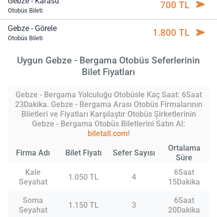
Gebze - Karasu
700 TL
Otobüs Bileti
Gebze - Görele
1.800 TL
Otobüs Bileti
Uygun Gebze - Bergama Otobüs Seferlerinin
Bilet Fiyatları
Gebze - Bergama Yolculuğu Otobüsle Kaç Saat: 6Saat
23Dakika. Gebze - Bergama Arası Otobüs Firmalarının
Biletleri ve Fiyatları Karşılaştır Otobüs Şirketlerinin
Gebze - Bergama Otobüs Biletlerini Satın Al:
biletall.com
!
Ortalama
Firma Adı
Bilet Fiyatı
Sefer Sayısı
Süre
Kale
6Saat
1.050 TL
4
Seyahat
15Dakika
Soma
6Saat
1.150 TL
3
Seyahat
20Dakika