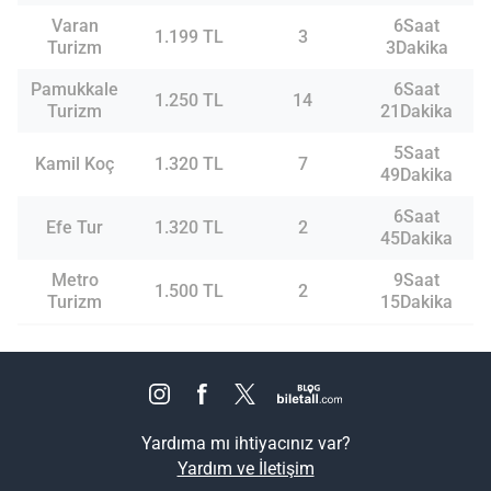
Varan
6Saat
1.199 TL
3
Turizm
3Dakika
Pamukkale
6Saat
1.250 TL
14
Turizm
21Dakika
5Saat
Kamil Koç
1.320 TL
7
49Dakika
6Saat
Efe Tur
1.320 TL
2
45Dakika
Metro
9Saat
1.500 TL
2
Turizm
15Dakika
Yardıma mı ihtiyacınız var?
Yardım ve İletişim