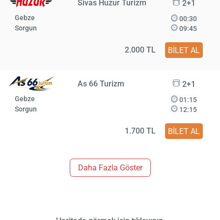
Sivas Huzur Turizm
2+1
Gebze
00:30
Sorgun
09:45
2.000 TL
BİLET AL
As 66 Turizm
2+1
Gebze
01:15
Sorgun
12:15
1.700 TL
BİLET AL
Daha Fazla Göster