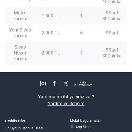
45Dakika
Metro
9Saat
1.800 TL
1
Turizm
30Dakika
Yeni Sivas
2.000 TL
6
9Saat
Turizm
Sivas
9Saat
Huzur
2.000 TL
7
30Dakika
Turizm
Yardıma mı ihtiyacınız var?
Yardım ve İletişim
Mobil Uygulamalar
Otobüs Bileti
App Store
En Uygun Otobüs Bileti