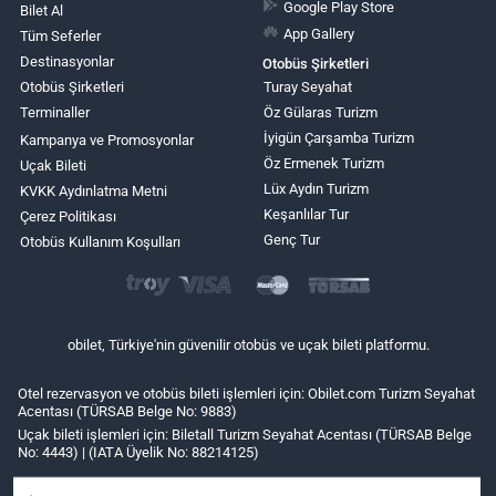
Google Play Store
Bilet Al
App Gallery
Tüm Seferler
Destinasyonlar
Otobüs Şirketleri
Otobüs Şirketleri
Turay Seyahat
Terminaller
Öz Gülaras Turizm
İyigün Çarşamba Turizm
Kampanya ve Promosyonlar
Öz Ermenek Turizm
Uçak Bileti
Lüx Aydın Turizm
KVKK Aydınlatma Metni
Keşanlılar Tur
Çerez Politikası
Genç Tur
Otobüs Kullanım Koşulları
obilet, Türkiye'nin güvenilir otobüs ve uçak bileti platformu.
Otel rezervasyon ve otobüs bileti işlemleri için: Obilet.com Turizm Seyahat
Acentası (TÜRSAB Belge No: 9883)
Uçak bileti işlemleri için: Biletall Turizm Seyahat Acentası (TÜRSAB Belge
No: 4443) | (IATA Üyelik No: 88214125)