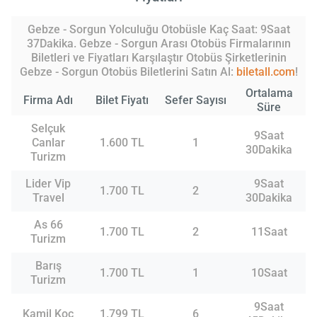
Gebze - Sorgun Yolculuğu Otobüsle Kaç Saat: 9Saat
37Dakika. Gebze - Sorgun Arası Otobüs Firmalarının
Biletleri ve Fiyatları Karşılaştır Otobüs Şirketlerinin
Gebze - Sorgun Otobüs Biletlerini Satın Al:
biletall.com
!
Ortalama
Firma Adı
Bilet Fiyatı
Sefer Sayısı
Süre
Selçuk
9Saat
Canlar
1.600 TL
1
30Dakika
Turizm
Lider Vip
9Saat
1.700 TL
2
Travel
30Dakika
As 66
1.700 TL
2
11Saat
Turizm
Barış
1.700 TL
1
10Saat
Turizm
9Saat
Kamil Koç
1.799 TL
6