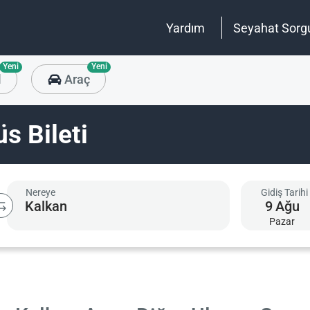
Yardım
Seyahat Sorg
Yeni
Yeni
l
Araç
s Bileti
Nereye
Gidiş Tarihi
9
Ağu
Pazar