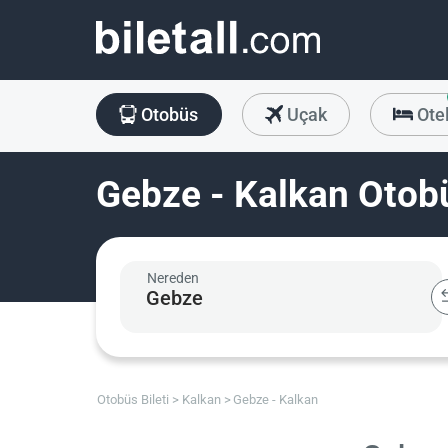
Otobüs
Uçak
Ote
Gebze - Kalkan Otobü
Nereden
Otobüs Bileti
Kalkan
Gebze - Kalkan