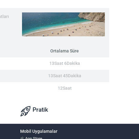
tları
Ortalama Süre
13Saat 6Dakika
13Saat 45Dakika
12Saat
Pratik
Mobil Uygulamalar
App Store