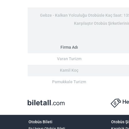
Gebze - Kalkan Yolculuğu Otobüsle Kaç Saat: 13Sa
Karşılaştır Otobüs Şirketlerin
Firma Adı
Varan Turizm
Kamil Koç
Pamukkale Turizm
He
Otobüs Bileti
Otobüs Şi
En Uygun Otobüs Bileti
Karabük D