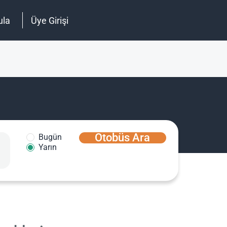
ula
Üye Girişi
Otobüs Ara
Bugün
Yarın