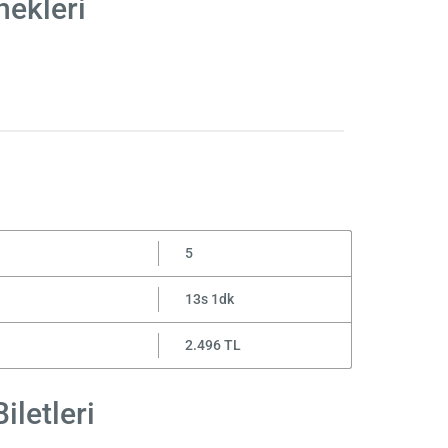
nekleri
5
13s 1dk
2.496 TL
iletleri