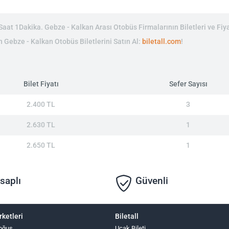
at 1Dakika. Gebze - Kalkan Arası Otobüs Firmalarının Biletleri ve Fiya
in Gebze - Kalkan Otobüs Biletlerini Satın Al:
biletall.com
!
Bilet Fiyatı
Sefer Sayısı
2.400 TL
3
2.630 TL
1
2.650 TL
1
saplı
Güvenli
rketleri
Biletall
oğuş
Uçak Bileti