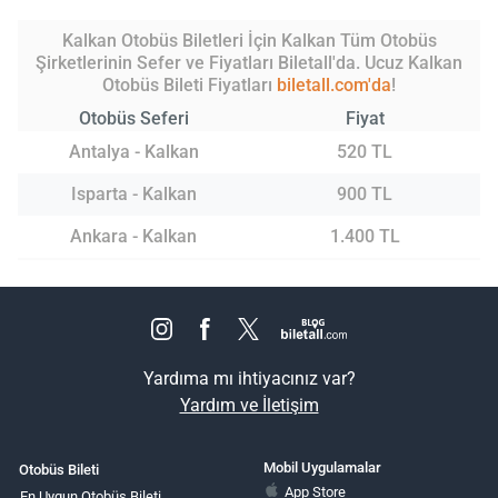
Kalkan Otobüs Biletleri İçin Kalkan Tüm Otobüs
Şirketlerinin Sefer ve Fiyatları Biletall'da. Ucuz Kalkan
Otobüs Bileti Fiyatları
biletall.com'da
!
Otobüs Seferi
Fiyat
Antalya - Kalkan
520 TL
Isparta - Kalkan
900 TL
Ankara - Kalkan
1.400 TL
Yardıma mı ihtiyacınız var?
Yardım ve İletişim
Mobil Uygulamalar
Otobüs Bileti
App Store
En Uygun Otobüs Bileti