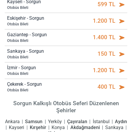
Kayseri - Sorgun
599 TL
Otobüs Bileti
Eskişehir - Sorgun
1.200 TL
Otobüs Bileti
Gaziantep - Sorgun
1.400 TL
Otobüs Bileti
Sarıkaya - Sorgun
150 TL
Otobüs Bileti
İzmir - Sorgun
1.200 TL
Otobüs Bileti
Çekerek - Sorgun
400 TL
Otobüs Bileti
Sorgun Kalkışlı Otobüs Seferi Düzenlenen
Şehirler
Ankara
Samsun
Yerköy
Çayıralan
İstanbul
Aydın
Kayseri
Kırşehir
Konya
Akdağmadeni
Sarıkaya