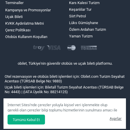
Terminaller
Kars Kalesi Turizm
Keşanlılar Tur
Kampanya ve Promosyonlar
Siirt Petrol
Uçak Bileti
Lüks Gümüşhane
KVKK Aydınlatma Metni
Özlem Ardahan Turizm
Çerez Politikası
Yaman Turizm
Otobüs Kullanım Koşulları
obilet, Türkiye'nin güvenilir otobüs ve uçak bileti platformu.
Otel rezervasyon ve otobüs bileti işlemleri için: Obilet.com Turizm Seyahat
Acentası (TÜRSAB Belge No: 9883)
Uçak bileti işlemleri için: Biletall Turizm Seyahat Acentası (TÜRSAB Belge
No: 4443) | (IATA Üyelik No: 88214125)
İnternet Sitesi’nde çerezler yoluyla kişisel veri işlenmekte olup
gerekli olan çerezler bilgi toplumu hizmetlerinin sunulması amacı ile
kullanılmaktadır. Tercihleriniz doğrultusunda size özel
Ayarlar
Tümünü Kabul Et
kişiselleştirilmiş çerezleri ve özel kampanyaları
reddet
seçeneğine
tıklamanız halinde kullanımınıza sunamayacağız.