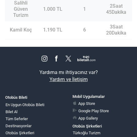
Salihli
2Saat
Güven
1.000 TL
1
45Dakika
Turizm
3Saat
Kamil Koç
1.190 TL
6
20Dakika
Yardıma mı ihtiyacınız var?
Yardım ve İletişim
Mobil Uygulamalar
Otobüs Bileti
App Store
En Uygun Otobüs Bileti
Google Play Store
Bilet Al
App Gallery
Tüm Seferler
Destinasyonlar
Otobüs Şirketleri
Otobüs Şirketleri
Türkoğlu Turizm