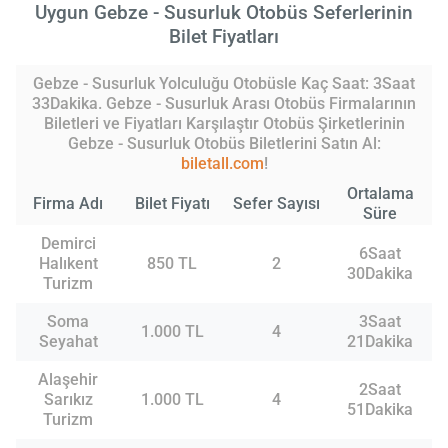
Uygun Gebze - Susurluk Otobüs Seferlerinin
Bilet Fiyatları
Gebze - Susurluk Yolculuğu Otobüsle Kaç Saat: 3Saat
33Dakika. Gebze - Susurluk Arası Otobüs Firmalarının
Biletleri ve Fiyatları Karşılaştır Otobüs Şirketlerinin
Gebze - Susurluk Otobüs Biletlerini Satın Al:
biletall.com
!
Ortalama
Firma Adı
Bilet Fiyatı
Sefer Sayısı
Süre
Demirci
6Saat
Halıkent
850 TL
2
30Dakika
Turizm
Soma
3Saat
1.000 TL
4
Seyahat
21Dakika
Alaşehir
2Saat
Sarıkız
1.000 TL
4
51Dakika
Turizm