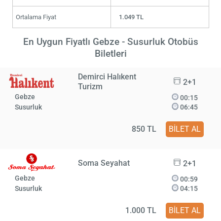
Ortalama Fiyat
1.049 TL
En Uygun Fiyatlı Gebze - Susurluk Otobüs
Biletleri
Demirci Halıkent
2+1
Turizm
Gebze
00:15
Susurluk
06:45
850 TL
BİLET AL
Soma Seyahat
2+1
Gebze
00:59
Susurluk
04:15
1.000 TL
BİLET AL