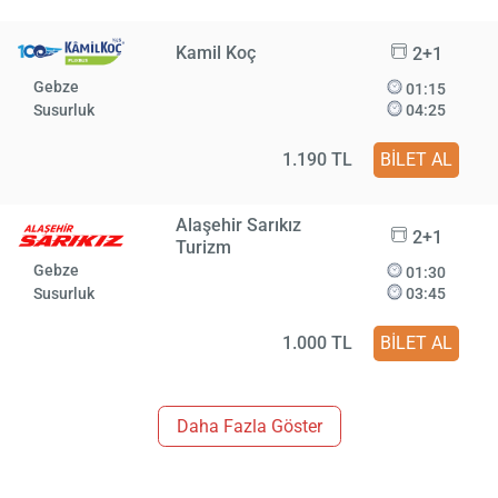
Kamil Koç
2+1
Gebze
01:15
Susurluk
04:25
1.190 TL
BİLET AL
Alaşehir Sarıkız
2+1
Turizm
Gebze
01:30
Susurluk
03:45
1.000 TL
BİLET AL
Daha Fazla Göster