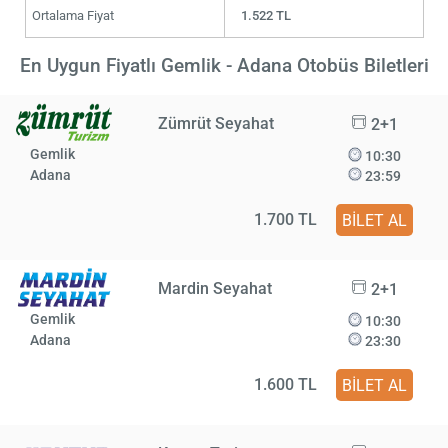
Ortalama Fiyat
1.522 TL
En Uygun Fiyatlı Gemlik - Adana Otobüs Biletleri
Zümrüt Seyahat
2+1
Gemlik
10:30
Adana
23:59
1.700 TL
BİLET AL
Mardin Seyahat
2+1
Gemlik
10:30
Adana
23:30
1.600 TL
BİLET AL