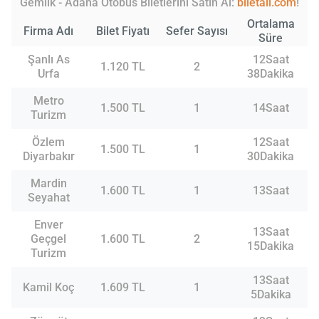
Gemlik - Adana Otobüs Biletlerini Satın Al:
biletall.com
!
Ortalama
Firma Adı
Bilet Fiyatı
Sefer Sayısı
Süre
Şanlı As
12Saat
1.120 TL
2
Urfa
38Dakika
Metro
1.500 TL
1
14Saat
Turizm
Özlem
12Saat
1.500 TL
1
Diyarbakır
30Dakika
Mardin
1.600 TL
1
13Saat
Seyahat
Enver
13Saat
Geçgel
1.600 TL
2
15Dakika
Turizm
13Saat
Kamil Koç
1.609 TL
1
5Dakika