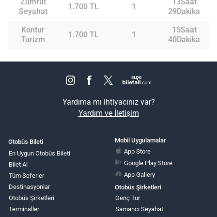
Zümrüt
13Saat
1.700 TL
1
Seyahat
29Dakika
Kontur
15Saat
1.700 TL
1
Turizm
40Dakika
Yardıma mı ihtiyacınız var?
Yardım ve İletişim
Mobil Uygulamalar
Otobüs Bileti
App Store
En Uygun Otobüs Bileti
Google Play Store
Bilet Al
App Gallery
Tüm Seferler
Destinasyonlar
Otobüs Şirketleri
Otobüs Şirketleri
Genç Tur
Terminaller
Samancı Seyahat