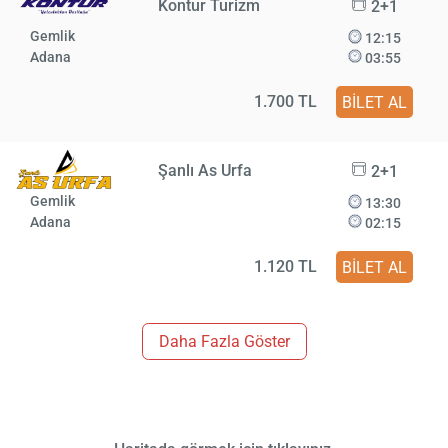
Kontur Turizm
2+1
Gemlik
12:15
Adana
03:55
1.700 TL
BİLET AL
Şanlı As Urfa
2+1
Gemlik
13:30
Adana
02:15
1.120 TL
BİLET AL
Daha Fazla Göster