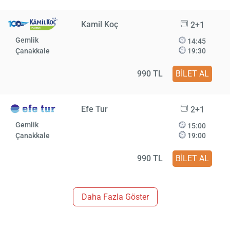
Kamil Koç
2+1
Gemlik
14:45
Çanakkale
19:30
990 TL
BİLET AL
Efe Tur
2+1
Gemlik
15:00
Çanakkale
19:00
990 TL
BİLET AL
Daha Fazla Göster