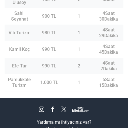
Ulusoy
Sahil
4Saat
900 TL
1
Seyahat
30Dakika
4Saat
Vib Turizm
980 TL
1
29Dakika
4Saat
Kamil Koç
990 TL
1
45Dakika
4Saat
Efe Tur
990 TL
2
7Dakika
Pamukkale
5Saat
1.000 TL
1
Turizm
15Dakika
Yardıma mı ihtiyacınız var?