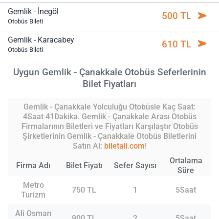
Gemlik - İnegöl
500 TL
Otobüs Bileti
Gemlik - Karacabey
610 TL
Otobüs Bileti
Uygun Gemlik - Çanakkale Otobüs Seferlerinin
Bilet Fiyatları
Gemlik - Çanakkale Yolculuğu Otobüsle Kaç Saat:
4Saat 41Dakika. Gemlik - Çanakkale Arası Otobüs
Firmalarının Biletleri ve Fiyatları Karşılaştır Otobüs
Şirketlerinin Gemlik - Çanakkale Otobüs Biletlerini
Satın Al:
biletall.com
!
Ortalama
Firma Adı
Bilet Fiyatı
Sefer Sayısı
Süre
Metro
750 TL
1
5Saat
Turizm
Ali Osman
900 TL
2
5Saat