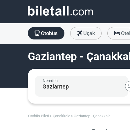
Otobüs
Uçak
Ote
Gaziantep - Çanakkal
Nereden
Otobüs Bileti
Çanakkale
Gaziantep - Çanakkale