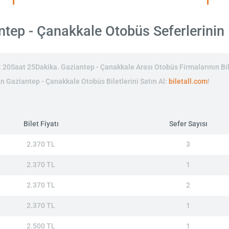
tep - Çanakkale Otobüs Seferlerinin Bi
20Saat 25Dakika. Gaziantep - Çanakkale Arası Otobüs Firmalarının Bil
nin Gaziantep - Çanakkale Otobüs Biletlerini Satın Al:
biletall.com
!
Bilet Fiyatı
Sefer Sayısı
2.370 TL
3
2.370 TL
1
2.370 TL
2
2.370 TL
1
2.500 TL
1