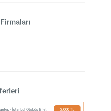
Firmaları
erleri
antep - İstanbul Otobüs Bileti
2.000 TL