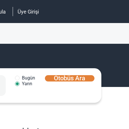
ula
Üye Girişi
Otobüs Ara
Bugün
Yarın