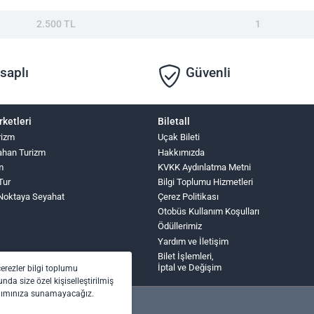
2.500 TL
1
saplı
Güvenli
rketleri
Biletall
rizm
Uçak Bileti
ahan Turizm
Hakkımızda
m
KVKK Aydınlatma Metni
Tur
Bilgi Toplumu Hizmetleri
Noktaya Seyahat
Çerez Politikası
Otobüs Kullanım Koşulları
Ödüllerimiz
Yardım ve İletişim
Bilet İşlemleri,
İptal ve Değişim
çerezler bilgi toplumu
nda size özel kişiselleştirilmiş
anımınıza sunamayacağız.