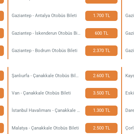
Gaziantep - Antalya Otobüs Bileti
1.700 TL
Gazi
Gaziantep - İskenderun Otobüs Bileti
600 TL
Gazi
Gaziantep - Bodrum Otobüs Bileti
2.370 TL
Gazi
Şanlıurfa - Çanakkale Otobüs Bileti
2.600 TL
Kays
Van - Çanakkale Otobüs Bileti
3.500 TL
İstanbul Havalimanı - Çanakkale Otobüs Bileti
1.300 TL
Dare
Malatya - Çanakkale Otobüs Bileti
2.500 TL
Çorl