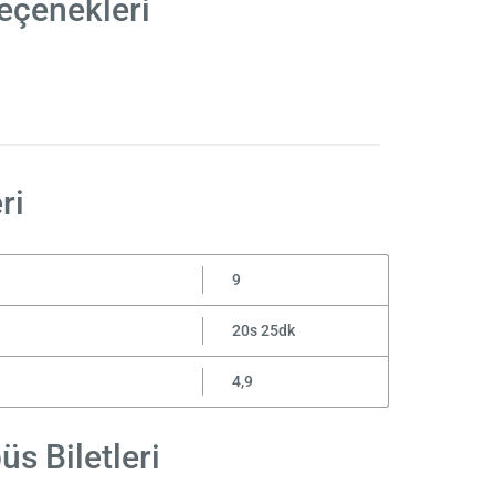
eçenekleri
ri
9
20s 25dk
4,9
s Biletleri