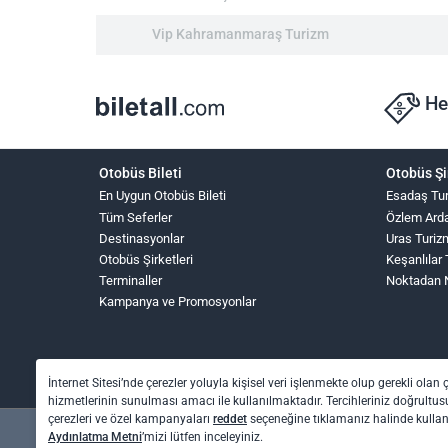
Vip Kahramanmaraş Turizm
He
Otobüs Bileti
Otobüs Şi
En Uygun Otobüs Bileti
Esadaş Tu
Tüm Seferler
Özlem Ard
Destinasyonlar
Uras Turiz
Otobüs Şirketleri
Keşanlılar 
Terminaller
Noktadan 
Kampanya ve Promosyonlar
İnternet Sitesi’nde çerezler yoluyla kişisel veri işlenmekte olup gerekli olan 
hizmetlerinin sunulması amacı ile kullanılmaktadır. Tercihleriniz doğrultusu
çerezleri ve özel kampanyaları
reddet
seçeneğine tıklamanız halinde kull
Aydınlatma Metni
’mizi lütfen inceleyiniz.