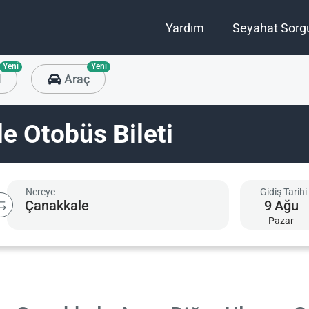
Yardım
Seyahat Sorg
Yeni
Yeni
l
Araç
e Otobüs Bileti
Nereye
Gidiş Tarihi
9
Ağu
Pazar