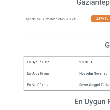
Gaziantep
2.370 TL
Çanakkale - Gaziantep Otobüs Bileti
G
En Uygun Bilet
2.370 TL
En Ucuz Firma
Nevşehir Seyahat
En Aktif Firma
Enver Geçgel Turiz
En Uygun F