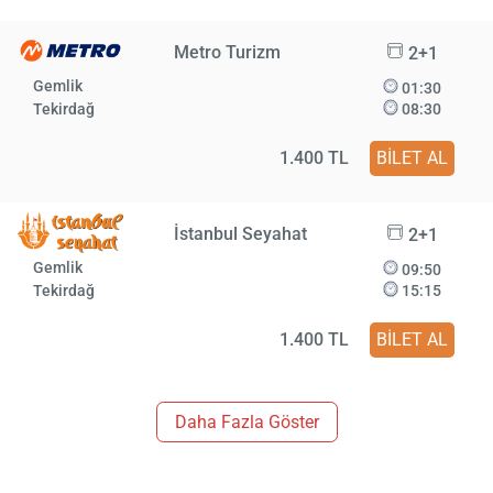
Metro Turizm
2+1
Gemlik
01:30
Tekirdağ
08:30
1.400 TL
BİLET AL
İstanbul Seyahat
2+1
Gemlik
09:50
Tekirdağ
15:15
1.400 TL
BİLET AL
Daha Fazla Göster