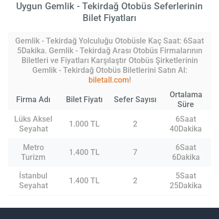
Uygun Gemlik - Tekirdağ Otobüs Seferlerinin
Bilet Fiyatları
Gemlik - Tekirdağ Yolculuğu Otobüsle Kaç Saat: 6Saat
5Dakika. Gemlik - Tekirdağ Arası Otobüs Firmalarının
Biletleri ve Fiyatları Karşılaştır Otobüs Şirketlerinin
Gemlik - Tekirdağ Otobüs Biletlerini Satın Al:
biletall.com
!
Ortalama
Firma Adı
Bilet Fiyatı
Sefer Sayısı
Süre
Lüks Aksel
6Saat
1.000 TL
2
Seyahat
40Dakika
Metro
6Saat
1.400 TL
7
Turizm
6Dakika
İstanbul
5Saat
1.400 TL
2
Seyahat
25Dakika