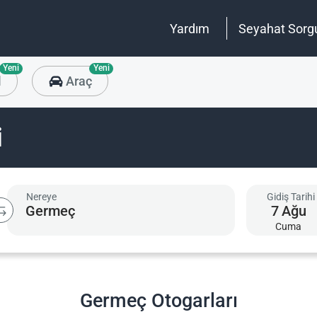
Yardım
Seyahat Sorg
Yeni
Yeni
l
Araç
i
Nereye
Gidiş Tarihi
7
Ağu
Cuma
Germeç Otogarları