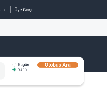
ula
Üye Girişi
Otobüs Ara
Bugün
Yarın