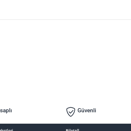
saplı
Güvenli
rketleri
Biletall