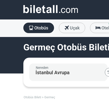
Otobüs
Uçak
Ote
Germeç Otobüs Bilet
Nereden
Otobüs Bileti
Germeç