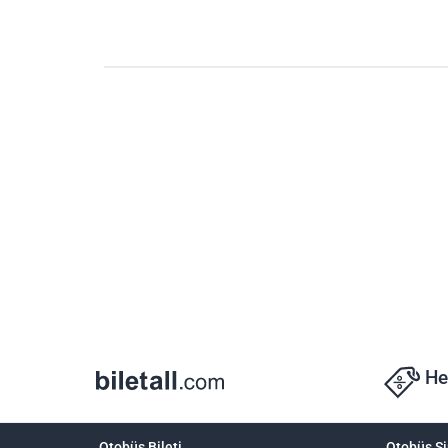
He
Otobüs Bileti
Otobüs Şi