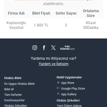
atabilirsiniz.
Ortalama
Firma Adı
Bilet Fiyatı
Sefer Sayısı
Süre
Kaptanoğlu
8Saat
1.800 TL
2
Seyahat
30Dakika
Yardıma mı ihtiyacınız var?
Yardım ve İletişim
Mobil Uygulamalar
Otobüs Bileti
App Store
En Uygun Otobüs Bileti
Google Play Store
Bilet Al
App Gallery
Tüm Seferler
Destinasyonlar
Otobüs Şirketleri
Otobüs Şirketleri
Yeni Özlem Adana