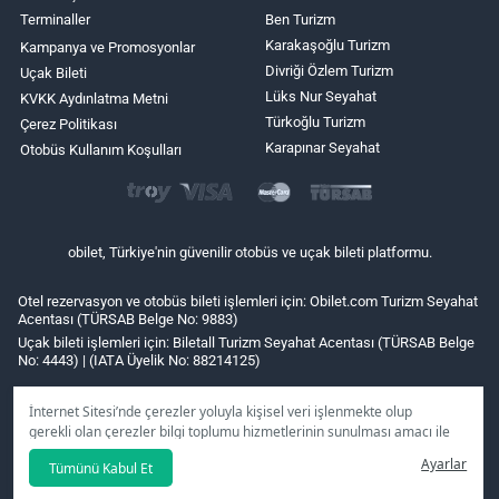
Terminaller
Ben Turizm
Karakaşoğlu Turizm
Kampanya ve Promosyonlar
Divriği Özlem Turizm
Uçak Bileti
Lüks Nur Seyahat
KVKK Aydınlatma Metni
Türkoğlu Turizm
Çerez Politikası
Karapınar Seyahat
Otobüs Kullanım Koşulları
obilet, Türkiye'nin güvenilir otobüs ve uçak bileti platformu.
Otel rezervasyon ve otobüs bileti işlemleri için: Obilet.com Turizm Seyahat
Acentası (TÜRSAB Belge No: 9883)
Uçak bileti işlemleri için: Biletall Turizm Seyahat Acentası (TÜRSAB Belge
No: 4443) | (IATA Üyelik No: 88214125)
İnternet Sitesi’nde çerezler yoluyla kişisel veri işlenmekte olup
gerekli olan çerezler bilgi toplumu hizmetlerinin sunulması amacı ile
kullanılmaktadır. Tercihleriniz doğrultusunda size özel
Ayarlar
Tümünü Kabul Et
kişiselleştirilmiş çerezleri ve özel kampanyaları
reddet
seçeneğine
tıklamanız halinde kullanımınıza sunamayacağız.