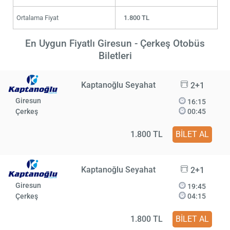
Ortalama Fiyat
1.800 TL
En Uygun Fiyatlı Giresun - Çerkeş Otobüs
Biletleri
Kaptanoğlu Seyahat
2+1
Giresun
16:15
Çerkeş
00:45
1.800 TL
BİLET AL
Kaptanoğlu Seyahat
2+1
Giresun
19:45
Çerkeş
04:15
1.800 TL
BİLET AL