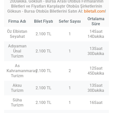
20Dakika. Göksun - Bursa Arası Otobüs Firmalarının
Biletleri ve Fiyatları Karşılaştır Otobüs Şirketlerinin
Göksun - Bursa Otobüs Biletlerini Satın Al:
biletall.com
!
Ortalama
Firma Adı
Bilet Fiyatı
Sefer Sayısı
Süre
Öz Elbistan
14Saat
2.100 TL
1
Seyahat
14Dakika
Adıyaman
13Saat
Ünal
2.100 TL
1
30Dakika
Turizm
As
12Saat
Kahramanmaraş
2.100 TL
2
45Dakika
Turizm
Aksu
13Saat
2.100 TL
1
Turizm
30Dakika
Süha
2.100 TL
1
16Saat
Turizm