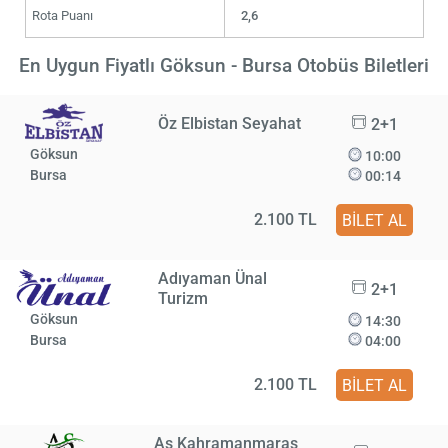
Rota Puanı
2,6
En Uygun Fiyatlı Göksun - Bursa Otobüs Biletleri
Öz Elbistan Seyahat
2+1
Göksun
10:00
Bursa
00:14
2.100 TL
BİLET AL
Adıyaman Ünal
2+1
Turizm
Göksun
14:30
Bursa
04:00
2.100 TL
BİLET AL
As Kahramanmaraş