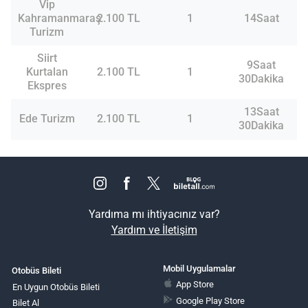
Vip
Kahramanmaraş
2.100 TL
1
14Saat
Turizm
Siirt
9Saat
Kurtalan
2.100 TL
1
30Dakika
Ekspres
13Saat
Ede Turizm
2.100 TL
1
30Dakika
Yardıma mı ihtiyacınız var?
Yardım ve İletişim
Mobil Uygulamalar
Otobüs Bileti
App Store
En Uygun Otobüs Bileti
Google Play Store
Bilet Al