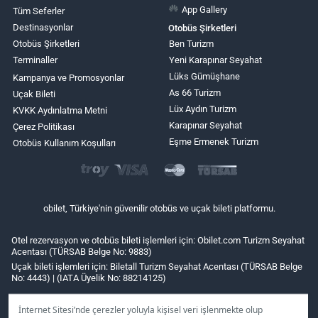
App Gallery
Tüm Seferler
Destinasyonlar
Otobüs Şirketleri
Otobüs Şirketleri
Ben Turizm
Terminaller
Yeni Karapınar Seyahat
Lüks Gümüşhane
Kampanya ve Promosyonlar
As 66 Turizm
Uçak Bileti
Lüx Aydın Turizm
KVKK Aydınlatma Metni
Karapınar Seyahat
Çerez Politikası
Eşme Ermenek Turizm
Otobüs Kullanım Koşulları
obilet, Türkiye'nin güvenilir otobüs ve uçak bileti platformu.
Otel rezervasyon ve otobüs bileti işlemleri için: Obilet.com Turizm Seyahat
Acentası (TÜRSAB Belge No: 9883)
Uçak bileti işlemleri için: Biletall Turizm Seyahat Acentası (TÜRSAB Belge
No: 4443) | (IATA Üyelik No: 88214125)
İnternet Sitesi’nde çerezler yoluyla kişisel veri işlenmekte olup