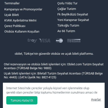
Terminaller
Çorlu Yıldız Tur
Çağlar Turizm
Kampanya ve Promosyonlar
Fk Beylikdüzü Seyahat
Uçak Bileti
Yeni Karapınar Seyahat
KVKK Aydınlatma Metni
Türkoğlu Turizm
Çerez Politikası
As 66 Turizm
Otobüs Kullanım Koşulları
obilet, Türkiye'nin güvenilir otobüs ve uçak bileti platformu.
Otel rezervasyon ve otobüs bileti işlemleri için: Obilet.com Turizm Seyahat
Acentası (TÜRSAB Belge No: 9883)
Uçak bileti işlemleri için: Biletall Turizm Seyahat Acentası (TÜRSAB Belge
No: 4443) | (IATA Üyelik No: 88214125)
İnternet Sitesi’nde çerezler yoluyla kişisel veri işlenmekte olup
gerekli olan çerezler bilgi toplumu hizmetlerinin sunulması amacı ile
kullanılmaktadır. Tercihleriniz doğrultusunda size özel
Ayarlar
Tümünü Kabul Et
kişiselleştirilmiş çerezleri ve özel kampanyaları
reddet
seçeneğine
tıklamanız halinde kullanımınıza sunamayacağız.