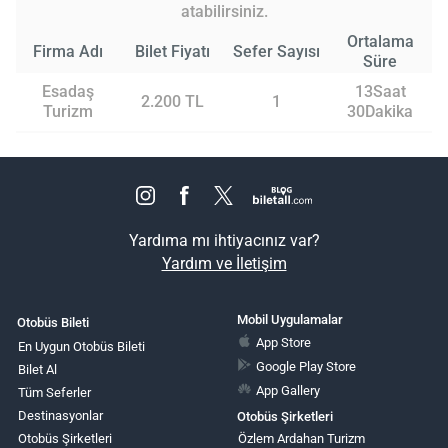
atabilirsiniz.
Ortalama
Firma Adı
Bilet Fiyatı
Sefer Sayısı
Süre
Esadaş
13Saat
2.200 TL
1
Turizm
30Dakika
Yardıma mı ihtiyacınız var?
Yardım ve İletişim
Mobil Uygulamalar
Otobüs Bileti
App Store
En Uygun Otobüs Bileti
Google Play Store
Bilet Al
App Gallery
Tüm Seferler
Destinasyonlar
Otobüs Şirketleri
Otobüs Şirketleri
Özlem Ardahan Turizm