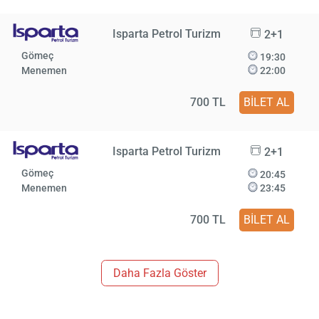
Isparta Petrol Turizm
2+1
Gömeç
19:30
Menemen
22:00
700 TL
BİLET AL
Isparta Petrol Turizm
2+1
Gömeç
20:45
Menemen
23:45
700 TL
BİLET AL
Daha Fazla Göster