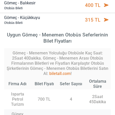
Gömeç - Balıkesir
400 TL
Otobüs Bileti
Gömeç - Küçükkuyu
315 TL
Otobüs Bileti
Uygun Gömeç - Menemen Otobüs Seferlerinin
Bilet Fiyatları
Gömeç - Menemen Yolculuğu Otobüsle Kaç Saat:
2Saat 40Dakika. Gömeç - Menemen Arası Otobüs
Firmalarının Biletleri ve Fiyatları Karşılaştır Otobüs
Şirketlerinin Gömeç - Menemen Otobüs Biletlerini Satın
Al:
biletall.com
!
Ortalama
Firma Adı
Bilet Fiyatı
Sefer Sayısı
Süre
Isparta
2Saat
Petrol
700 TL
4
45Dakika
Turizm
Güney