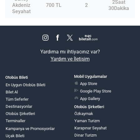
2Saat
Akdeniz
700 TL
2
30Dakika
Seyahat
Yardıma mı ihtiyacınız var?
Yardım ve İletişim
Mobil Uygulamalar
Otobüs Bileti
App Store
En Uygun Otobüs Bileti
Google Play Store
Bilet Al
App Gallery
Tüm Seferler
Destinasyonlar
Otobüs Şirketleri
Otobüs Şirketleri
Özkaymak
Terminaller
Yaman Turizm
Karapınar Seyahat
Kampanya ve Promosyonlar
Dinar Turizm
Uçak Bileti