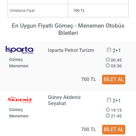
Ortalama Fiyat
700 TL
En Uygun Fiyatlı Gömeç - Menemen Otobüs
Biletleri
Isparta Petrol Turizm
2+1
Gömeç
00:45
Menemen
03:30
700 TL
BİLET AL
Güney Akdeniz
2+1
Seyahat
Gömeç
19:15
Menemen
21:45
700 TL
BİLET AL