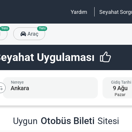
Yardım
Seyahat Sorg
Yeni
Yeni
l
Araç
r Seyahat Uygulaması
Seyahat Uygulaması
stu Seyahat Uygulaması
Nereye
Gidiş Tarihi
9
Ağu
Pazar
Otobüs Bileti
Uygun
Sitesi