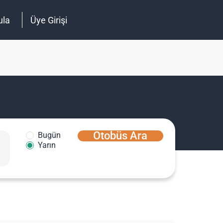
ula
Üye Girişi
Otobüs Ara
Bugün
Yarın