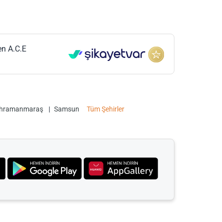
en A.C.E
hramanmaraş
Samsun
Tüm Şehirler