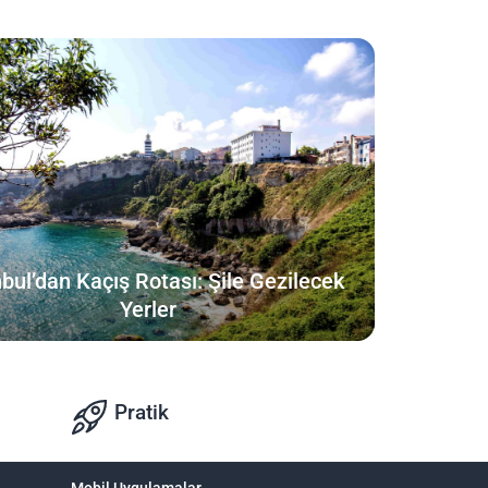
nbul’dan Kaçış Rotası: Şile Gezilecek
Yerler
Pratik