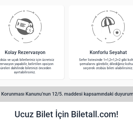
Kolay Rezervasyon
Konforlu Seyahat
obüs ve uçak biletleriniz için ücretsiz
Sefer listesinde 1+1,2+1,2+2 gibi kol
zervasyon yapabilir, belirtilen opsiyon
şemalarını görebilir, dilediğiniz kolt
süreleri dahilinde biletinizi önceden
seçerek otobüs bileti alabilirsiniz.
ayırtabilirsiniz.
erin Korunması Kanunu’nun 12/5. maddesi kapsamındaki duyuru
Ucuz Bilet İçin Biletall.com!