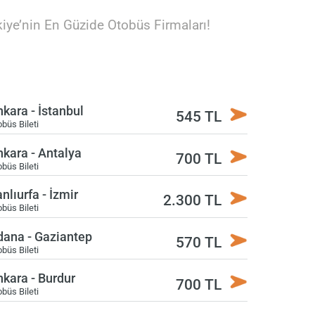
kiye’nin En Güzide Otobüs Firmaları!
kara - İstanbul
545 TL
büs Bileti
kara - Antalya
700 TL
büs Bileti
nlıurfa - İzmir
2.300 TL
büs Bileti
dana - Gaziantep
570 TL
büs Bileti
kara - Burdur
700 TL
büs Bileti