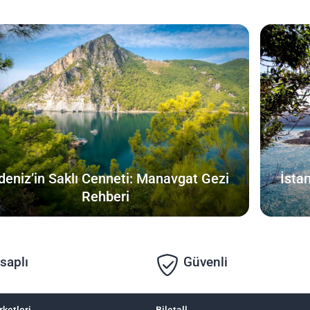
deniz’in Saklı Cenneti: Manavgat Gezi
İsta
Rehberi
saplı
Güvenli