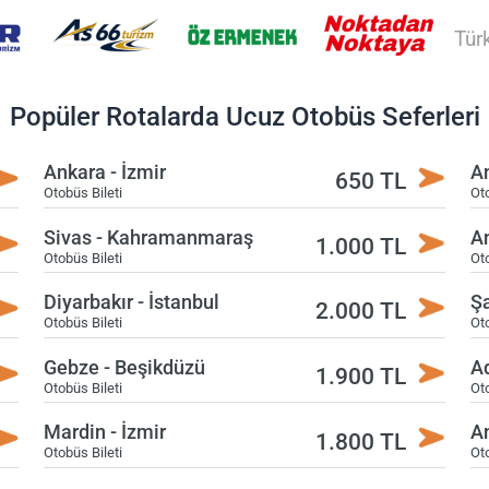
Tür
Popüler Rotalarda Ucuz Otobüs Seferleri
Ankara - İzmir
An
650 TL
Otobüs Bileti
Oto
Sivas - Kahramanmaraş
An
1.000 TL
Otobüs Bileti
Oto
Diyarbakır - İstanbul
Şa
2.000 TL
Otobüs Bileti
Oto
Gebze - Beşikdüzü
A
1.900 TL
Otobüs Bileti
Oto
Mardin - İzmir
An
1.800 TL
Otobüs Bileti
Oto