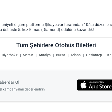
i
uniyeti ölçüm platformu Şikayetvar tarafından 10.'su düzenlen
a üst üste 5. kez Elmas (Diamond) ödülünü kazandık!
Tüm Şehirlere Otobüs Biletleri
Diyarbakır
Mersin
Antalya
Bursa
Adana
Gaziantep
Ka
berdar Ol
zel kampanyaları değerlendirin