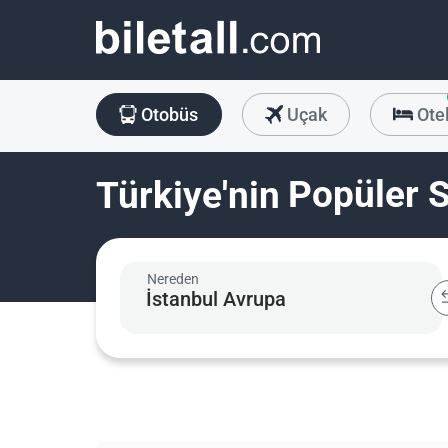
Otobüs
Uçak
Ote
Güvenili
Popüler 
Türkiye'nin
Bütçe Do
Nereden