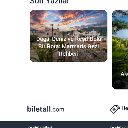
Son Yazılar
Doğa, Deniz ve Keşif Dolu
Bir Rota: Marmaris Gezi
Rehberi
Ak
He