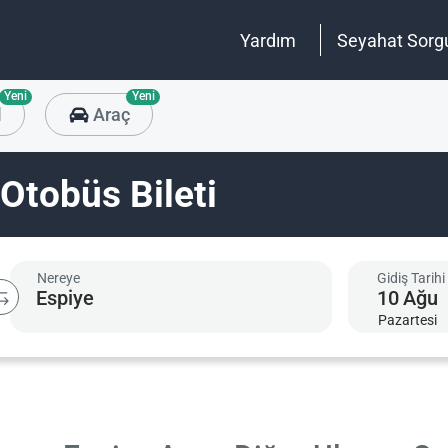
Yardım
Seyahat Sorg
Yeni
Yeni
l
Araç
Otobüs Bileti
Nereye
Gidiş Tarihi
10
Ağu
Pazartesi