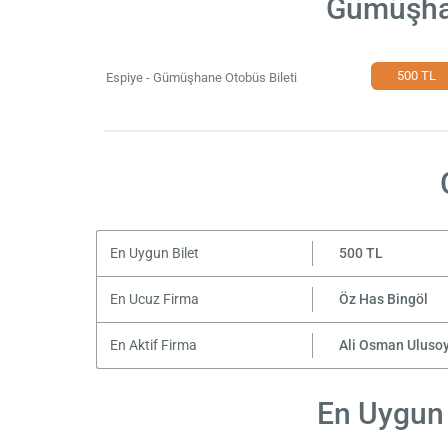
Gümüşhan
500 TL
Espiye - Gümüşhane Otobüs Bileti
En Uygun Bilet
500 TL
En Ucuz Firma
Öz Has Bingöl
En Aktif Firma
Ali Osman Uluso
En Uygun 