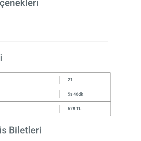
çenekleri
i
21
5s 46dk
678 TL
 Biletleri