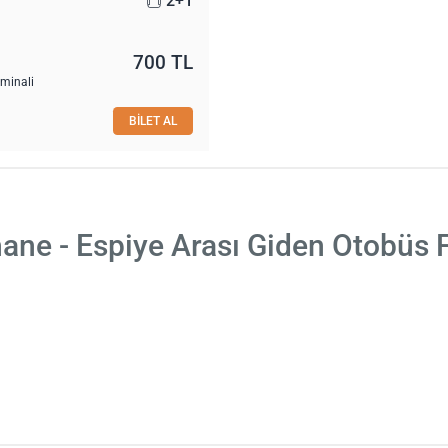
2+1
700 TL
rminali
BİLET AL
ne - Espiye Arası Giden Otobüs F