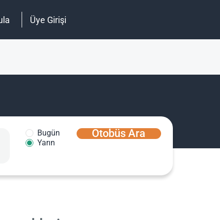
ula
Üye Girişi
Otobüs Ara
Bugün
Yarın