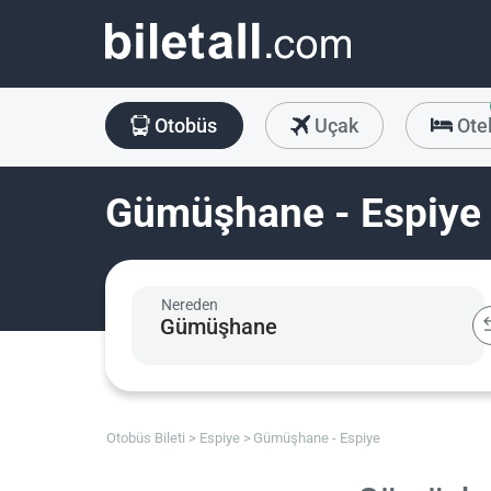
Otobüs
Uçak
Ote
Gümüşhane - Espiye 
Nereden
Otobüs Bileti
Espiye
Gümüşhane - Espiye