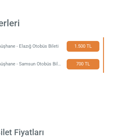
rleri
şhane - Elazığ Otobüs Bileti
1.500 TL
Gümüşhane - Samsun Otobüs Bileti
700 TL
et Fiyatları