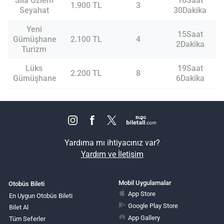
Sıla Özlem
16Saat
1.900 TL
3
Seyahat
30Dakika
Yeni
15Saat
Gümüşhane
2.100 TL
4
2Dakika
Turizm
Lüks
19Saat
2.200 TL
8
Gümüşhane
6Dakika
Yardıma mı ihtiyacınız var?
Yardım ve İletişim
Mobil Uygulamalar
Otobüs Bileti
App Store
En Uygun Otobüs Bileti
Google Play Store
Bilet Al
App Gallery
Tüm Seferler