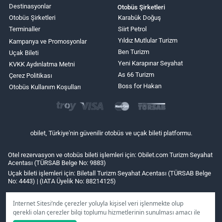
Destinasyonlar
Otobüs Şirketleri
Otobüs Şirketleri
Karabük Doğuş
Terminaller
Siirt Petrol
Yıldız Mutlular Turizm
Kampanya ve Promosyonlar
Ben Turizm
Uçak Bileti
Yeni Karapınar Seyahat
KVKK Aydınlatma Metni
As 66 Turizm
Çerez Politikası
Boss for Hakan
Otobüs Kullanım Koşulları
obilet, Türkiye'nin güvenilir otobüs ve uçak bileti platformu.
Otel rezervasyon ve otobüs bileti işlemleri için: Obilet.com Turizm Seyahat
Acentası (TÜRSAB Belge No: 9883)
Uçak bileti işlemleri için: Biletall Turizm Seyahat Acentası (TÜRSAB Belge
No: 4443) | (IATA Üyelik No: 88214125)
İnternet Sitesi’nde çerezler yoluyla kişisel veri işlenmekte olup
gerekli olan çerezler bilgi toplumu hizmetlerinin sunulması amacı ile
kullanılmaktadır. Tercihleriniz doğrultusunda size özel