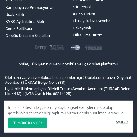
Siirt Petrol
Kampanya ve Promosyonlar
As 66 Turizm
Uçak Bileti
Fk Beylikdüzü Seyahat
KVKK Aydınlatma Metni
Özkaymak
Çerez Politikası
Lüks Fırat Turizm
Otobüs Kullanım Koşulları
obilet, Türkiye'nin güvenilir otobüs ve uçak bileti platformu.
Otel rezervasyon ve otobüs bileti işlemleri için: Obilet.com Turizm Seyahat
Acentası (TÜRSAB Belge No: 9883)
Uçak bileti işlemleri için: Biletall Turizm Seyahat Acentası (TÜRSAB Belge
No: 4443) | (IATA Üyelik No: 88214125)
İnternet Sitesi’nde çerezler yoluyla kişisel veri işlenmekte olup
gerekli olan çerezler bilgi toplumu hizmetlerinin sunulması amacı ile
kullanılmaktadır. Tercihleriniz doğrultusunda size özel
Ayarlar
Tümünü Kabul Et
kişiselleştirilmiş çerezleri ve özel kampanyaları
reddet
seçeneğine
tıklamanız halinde kullanımınıza sunamayacağız.
Aydınlatma Metni
’mizi lütfen inceleyiniz.