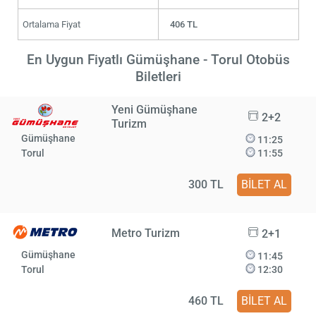
Ortalama Fiyat
406 TL
En Uygun Fiyatlı Gümüşhane - Torul Otobüs
Biletleri
Yeni Gümüşhane
2+2
Turizm
Gümüşhane
11:25
Torul
11:55
300 TL
BİLET AL
Metro Turizm
2+1
Gümüşhane
11:45
Torul
12:30
460 TL
BİLET AL