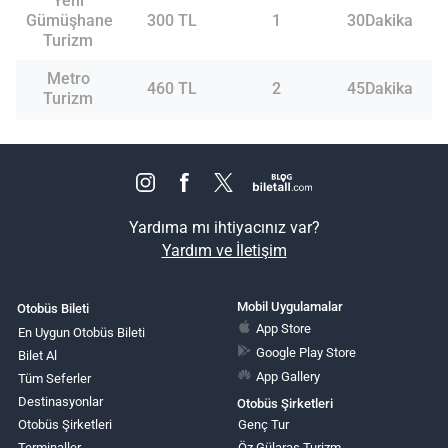
Yeni
Gümüşhane
300 TL
1
30Dakika
Turizm
Metro
460 TL
2
45Dakika
Turizm
Yardıma mı ihtiyacınız var?
Yardım ve İletişim
Mobil Uygulamalar
Otobüs Bileti
App Store
En Uygun Otobüs Bileti
Google Play Store
Bilet Al
App Gallery
Tüm Seferler
Destinasyonlar
Otobüs Şirketleri
Otobüs Şirketleri
Genç Tur
Terminaller
Öz Gülaras Turizm