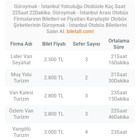
Güroymak - İstanbul Yolculuğu Otobüsle Kaç Saat:
22Saat 22Dakika. Güroymak - İstanbul Arası Otobüs
Firmalarının Biletleri ve Fiyatları Karşılaştır Otobüs
Şirketlerinin Güroymak - İstanbul Otobüs Biletlerini
Satın Al:
biletall.com
!
Ortalama
Firma Adı
Bilet Fiyatı
Sefer Sayısı
Süre
Lider Van
21Saat
2.500 TL
3
Seyahat
16Dakika
Muş Yolu
21Saat
2.800 TL
2
Turizm
30Dakika
Van Kalesi
23Saat
2.800 TL
3
Turizm
15Dakika
Özlem Van
22Saat
2.800 TL
3
Turizm
46Dakika
Vangölü
3.000 TL
4
23Saat
Turizm