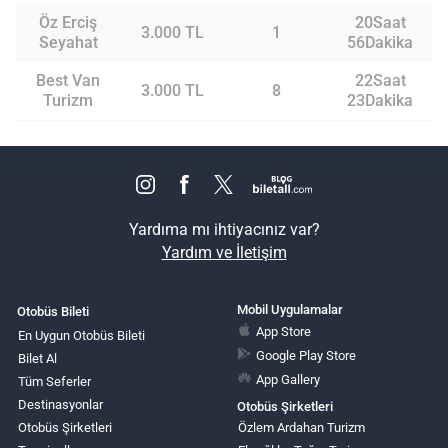
Öz Erciş
20Saat
3.000 TL
1
Seyahat
56Dakika
Best Van
22Saat
3.000 TL
8
Turizm
23Dakika
Yardıma mı ihtiyacınız var?
Yardım ve İletişim
Mobil Uygulamalar
Otobüs Bileti
App Store
En Uygun Otobüs Bileti
Google Play Store
Bilet Al
App Gallery
Tüm Seferler
Destinasyonlar
Otobüs Şirketleri
Otobüs Şirketleri
Özlem Ardahan Turizm