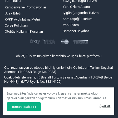
Terminaller
Elazığlılar Tuğra Turizm
Yeni Özlem Adana
Kampanya ve Promosyonlar
İyigün Çarşamba Turizm
Uçak Bileti
Karakaşoğlu Turizm
KVKK Aydınlatma Metni
tranSEvren
Çerez Politikası
Samancı Seyahat
Otobüs Kullanım Koşulları
obilet, Türkiye'nin güvenilir otobüs ve uçak bileti platformu.
Otel rezervasyon ve otobüs bileti işlemleri için: Obilet.com Turizm Seyahat
Acentası (TÜRSAB Belge No: 9883)
Uçak bileti işlemleri için: Biletall Turizm Seyahat Acentası (TÜRSAB Belge
No: 4443) | (IATA Üyelik No: 88214125)
İnternet Sitesi’nde çerezler yoluyla kişisel veri işlenmekte olup
gerekli olan çerezler bilgi toplumu hizmetlerinin sunulması amacı ile
kullanılmaktadır. Tercihleriniz doğrultusunda size özel
Ayarlar
Tümünü Kabul Et
kişiselleştirilmiş çerezleri ve özel kampanyaları
reddet
seçeneğine
tıklamanız halinde kullanımınıza sunamayacağız.
Aydınlatma Metni
’mizi lütfen inceleyiniz.