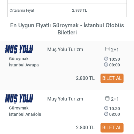
Ortalama Fiyat
2.933 TL
En Uygun Fiyatlı Güroymak - İstanbul Otobüs
Biletleri
Muş Yolu Turizm
2+1
Güroymak
10:30
İstanbul Avrupa
08:00
2.800 TL
BİLET AL
Muş Yolu Turizm
2+1
Güroymak
10:30
İstanbul Anadolu
08:00
2.800 TL
BİLET AL