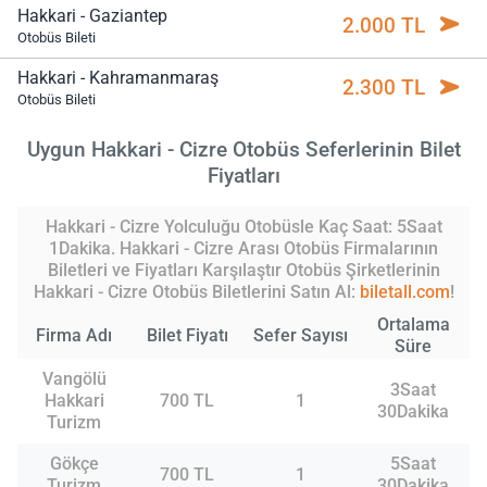
Hakkari - Gaziantep
2.000 TL
Otobüs Bileti
Hakkari - Kahramanmaraş
2.300 TL
Otobüs Bileti
Uygun Hakkari - Cizre Otobüs Seferlerinin Bilet
Fiyatları
Hakkari - Cizre Yolculuğu Otobüsle Kaç Saat: 5Saat
1Dakika. Hakkari - Cizre Arası Otobüs Firmalarının
Biletleri ve Fiyatları Karşılaştır Otobüs Şirketlerinin
Hakkari - Cizre Otobüs Biletlerini Satın Al:
biletall.com
!
Ortalama
Firma Adı
Bilet Fiyatı
Sefer Sayısı
Süre
Vangölü
3Saat
Hakkari
700 TL
1
30Dakika
Turizm
Gökçe
5Saat
700 TL
1
Turizm
30Dakika