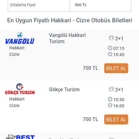
Ortalama Fiyat
966 TL
En Uygun Fiyatlı Hakkari - Cizre Otobüs Biletleri
Vangölü Hakkari
2+1
Turizm
Hakkari
07:15
Cizre
10:45
700 TL
BİLET AL
Gökçe Turizm
2+1
Hakkari
10:30
Cizre
16:00
700 TL
BİLET AL