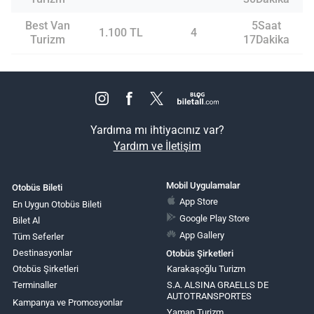
Best Van
5Saat
1.100 TL
4
Turizm
17Dakika
Yardıma mı ihtiyacınız var?
Yardım ve İletişim
Mobil Uygulamalar
Otobüs Bileti
App Store
En Uygun Otobüs Bileti
Google Play Store
Bilet Al
App Gallery
Tüm Seferler
Destinasyonlar
Otobüs Şirketleri
Otobüs Şirketleri
Karakaşoğlu Turizm
Terminaller
S.A. ALSINA GRAELLS DE
AUTOTRANSPORTES
Kampanya ve Promosyonlar
Yaman Turizm