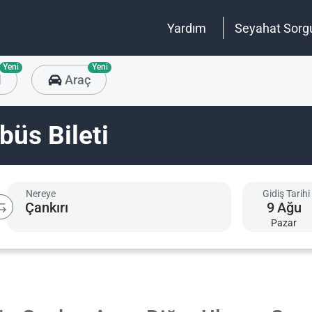
Yardım
Seyahat Sorg
Yeni
Yeni
l
Araç
büs Bileti
Nereye
Gidiş Tarihi
9
Ağu
Pazar