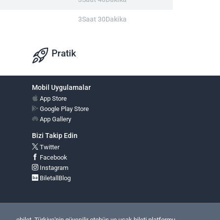
3Saat 30Dakika
Pratik
Mobil Uygulamalar
App Store
Google Play Store
App Gallery
Bizi Takip Edin
Twitter
Facebook
Instagram
BiletallBlog
obilet, Türkiye'nin güvenilir otobüs ve uçak bileti platformu.