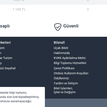
1.100 TL
2
saplı
Güvenli
rketleri
Biletall
izm
Uçak Bileti
m
Hakkımızda
ar Turizm
KVKK Aydınlatma Metni
ay
Bilgi Toplumu Hizmetleri
üzü Seyahat
Çerez Politikası
Otobüs Kullanım Koşulları
Ödüllerimiz
Yardım ve İletişim
Bilet İşlemleri,
İptal ve Değişim
çerezler bilgi toplumu
nda size özel kişiselleştirilmiş
anımınıza sunamayacağız.