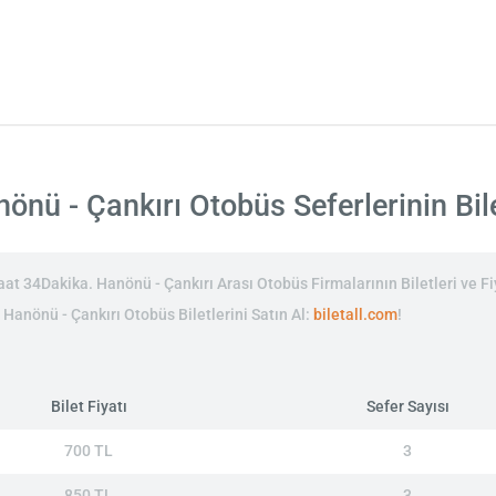
nü - Çankırı Otobüs Seferlerinin Bile
t 34Dakika. Hanönü - Çankırı Arası Otobüs Firmalarının Biletleri ve Fi
n Hanönü - Çankırı Otobüs Biletlerini Satın Al:
biletall.com
!
Bilet Fiyatı
Sefer Sayısı
700 TL
3
850 TL
3