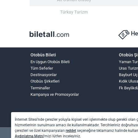
Türkay Turizm
He
Otobüs Bileti
Otobüs Şi
En Uygun Otobüs Bileti
Yaman Tur
Tüm Seferler
Uras Turiz
Destinasyonlar
Bayburt Uç
Otobüs Şirketleri
Kıdık Ulus
Terminaller
Fk Beylikd
Kampanya ve Promosyonlar
İnternet Sitesi’nde çerezler yoluyla kişisel veri işlenmekte olup gerekli olan 
hizmetlerinin sunulması amacı ile kullanılmaktadır. Tercihleriniz doğrultusu
çerezleri ve özel kampanyaları
reddet
seçeneğine tıklamanız halinde kull
Aydınlatma Metni
’mizi lütfen inceleyiniz.