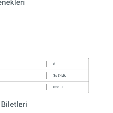
enekleri
8
3s 34dk
856 TL
Biletleri