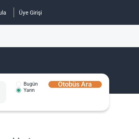
ula
Üye Girişi
Otobüs Ara
Bugün
Yarın