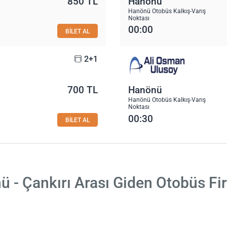
850 TL
Hanönü
Hanönü Otobüs Kalkış-Varış
Noktası
00:00
BİLET AL
2+1
700 TL
Hanönü
Hanönü Otobüs Kalkış-Varış
Noktası
00:30
BİLET AL
 - Çankırı Arası Giden Otobüs Fi