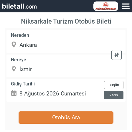
Niksarkale Turizm Otobüs Bileti
Nereden
Nereye
Gidiş Tarihi
Bugün
Yarın
Otobüs Ara