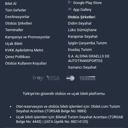
Google Play Store
Bilet Al
App Gallery
Tüm Seferler
Destinasyonlar
Otobüs Şirketleri
Otobüs Şirketleri
Didim Seyahat
Terminaller
Lüks Gümüşhane
Karapınar Seyahat
Kampanya ve Promosyonlar
İyigün Çarşamba Turizm
Uçak Bileti
Esadaş Turizm
KVKK Aydınlatma Metni
S.A. ALSINA GRAELLS DE
Çerez Politikası
AUTOTRANSPORTES
Otobüs Kullanım Koşulları
Samancı Seyahat
Türkiye'nin güvenilir otobüs ve uçak bileti platformu.
Otel rezervasyon ve otobüs bileti işlemleri için: Obilet.com Turizm
Seyahat Acentası (TÜRSAB Belge No: 9883)
Uçak bileti işlemleri için: Biletall Turizm Seyahat Acentası (TÜRSAB
Belge No: 4443) | (IATA Üyelik No: 88214125)