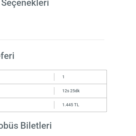
 Seçenekleri
feri
1
12s 25dk
1.445 TL
büs Biletleri