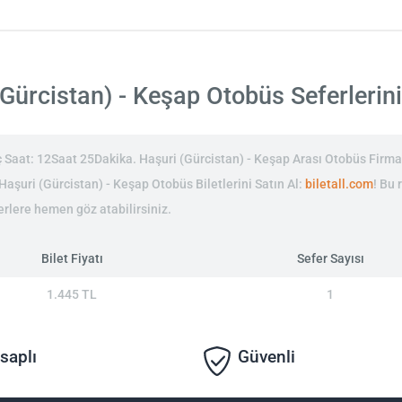
ürcistan) - Keşap Otobüs Seferlerinin
 Saat: 12Saat 25Dakika. Haşuri (Gürcistan) - Keşap Arası Otobüs Firma
n Haşuri (Gürcistan) - Keşap Otobüs Biletlerini Satın Al:
biletall.com
! Bu 
erlere hemen göz atabilirsiniz.
Bilet Fiyatı
Sefer Sayısı
1.445 TL
1
saplı
Güvenli