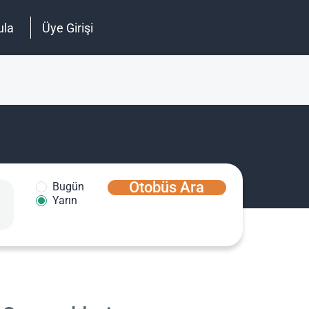
ula
Üye Girişi
Otobüs Ara
Bugün
Yarın