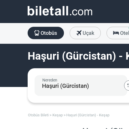
Otobüs
Uçak
Ote
Haşuri (Gürcistan) - 
Nereden
Otobüs Bileti
Keşap
Haşuri (Gürcistan) - Keşap