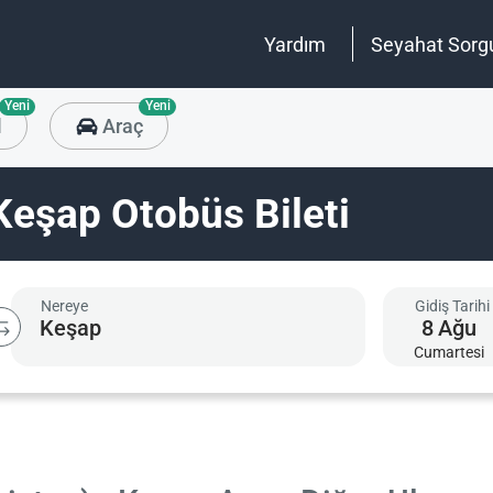
Yardım
Seyahat Sorg
Yeni
Yeni
l
Araç
Keşap Otobüs Bileti
Nereye
Gidiş Tarihi
8
Ağu
Cumartesi