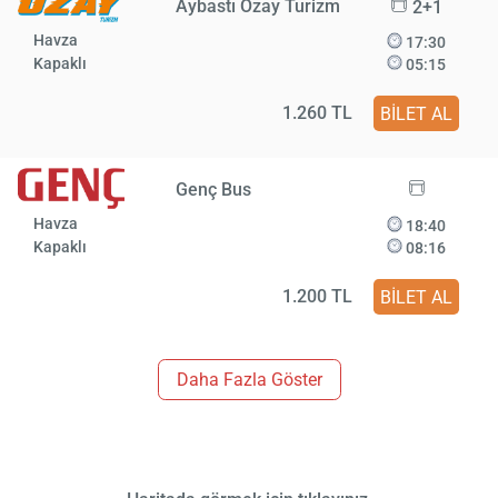
Aybastı Özay Turizm
2+1
Havza
17:30
Kapaklı
05:15
1.260 TL
BİLET AL
Genç Bus
Havza
18:40
Kapaklı
08:16
1.200 TL
BİLET AL
Daha Fazla Göster