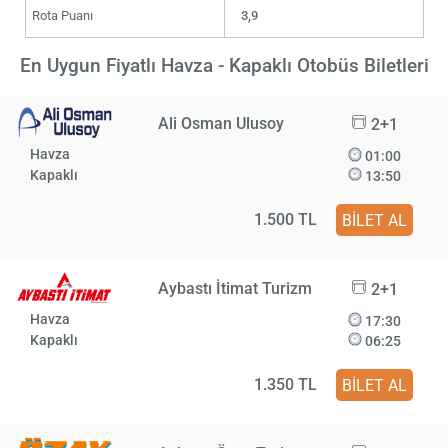
Rota Puanı
3,9
En Uygun Fiyatlı Havza - Kapaklı Otobüs Biletleri
Ali Osman Ulusoy
2+1
Havza
01:00
Kapaklı
13:50
1.500 TL
BİLET AL
Aybastı İtimat Turizm
2+1
Havza
17:30
Kapaklı
06:25
1.350 TL
BİLET AL