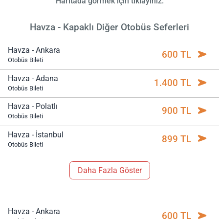
Haritada görmek için tıklayınız.
Havza - Kapaklı Diğer Otobüs Seferleri
Havza - Ankara
600 TL
Otobüs Bileti
Havza - Adana
1.400 TL
Otobüs Bileti
Havza - Polatlı
900 TL
Otobüs Bileti
Havza - İstanbul
899 TL
Otobüs Bileti
Daha Fazla Göster
Havza - Ankara
600 TL