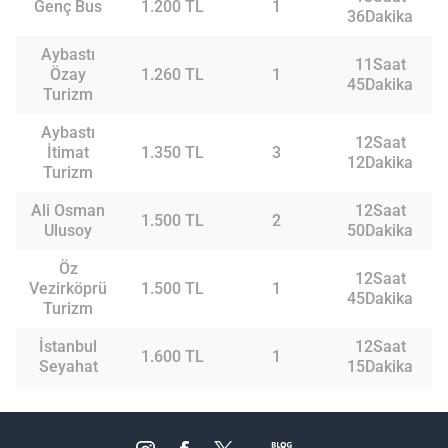
Genç Bus
1.200 TL
1
36Dakika
Aybastı
11Saat
Özay
1.260 TL
1
45Dakika
Turizm
Aybastı
12Saat
İtimat
1.350 TL
3
12Dakika
Turizm
Ali Osman
12Saat
1.500 TL
2
Ulusoy
50Dakika
Öz
12Saat
Vezirköprü
1.500 TL
1
45Dakika
Turizm
İstanbul
12Saat
1.600 TL
1
Seyahat
15Dakika