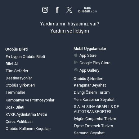
Yardıma mı ihtiyacınız var?
Yardım ve İletişim
Mobil Uygulamalar
Otobüs Bileti
App Store
En Uygun Otobüs Bileti
Google Play Store
Bilet Al
App Gallery
Tüm Seferler
Destinasyonlar
Otobüs Şirketleri
Otobüs Şirketleri
Karapınar Seyahat
Terminaller
Divriği Özlem Turizm
Yeni Karapınar Seyahat
Kampanya ve Promosyonlar
S.A. ALSINA GRAELLS DE
Uçak Bileti
AUTOTRANSPORTES
KVKK Aydınlatma Metni
İyigün Çarşamba Turizm
Çerez Politikası
Eşme Ermenek Turizm
Otobüs Kullanım Koşulları
Samancı Seyahat