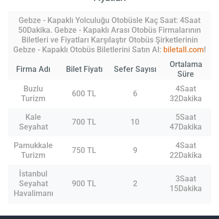
Gebze - Kapaklı Yolculuğu Otobüsle Kaç Saat: 4Saat
50Dakika. Gebze - Kapaklı Arası Otobüs Firmalarının
Biletleri ve Fiyatları Karşılaştır Otobüs Şirketlerinin
Gebze - Kapaklı Otobüs Biletlerini Satın Al:
biletall.com
!
Ortalama
Firma Adı
Bilet Fiyatı
Sefer Sayısı
Süre
Buzlu
4Saat
600 TL
6
Turizm
32Dakika
Kale
5Saat
700 TL
10
Seyahat
47Dakika
Pamukkale
4Saat
750 TL
9
Turizm
22Dakika
İstanbul
3Saat
Seyahat
900 TL
2
15Dakika
Havalimanı