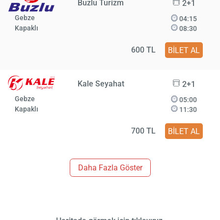
Buzlu Turizm
2+1
Gebze
04:15
Kapaklı
08:30
600 TL
BİLET AL
Kale Seyahat
2+1
Gebze
05:00
Kapaklı
11:30
700 TL
BİLET AL
Daha Fazla Göster