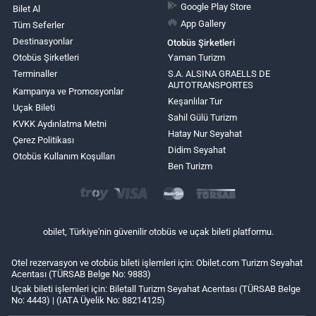
Google Play Store
Bilet Al
App Gallery
Tüm Seferler
Destinasyonlar
Otobüs Şirketleri
Otobüs Şirketleri
Yaman Turizm
Terminaller
S.A. ALSINA GRAELLS DE
AUTOTRANSPORTES
Kampanya ve Promosyonlar
Keşanlılar Tur
Uçak Bileti
Sahil Gülü Turizm
KVKK Aydınlatma Metni
Hatay Nur Seyahat
Çerez Politikası
Didim Seyahat
Otobüs Kullanım Koşulları
Ben Turizm
obilet, Türkiye'nin güvenilir otobüs ve uçak bileti platformu.
Otel rezervasyon ve otobüs bileti işlemleri için: Obilet.com Turizm Seyahat
Acentası (TÜRSAB Belge No: 9883)
Uçak bileti işlemleri için: Biletall Turizm Seyahat Acentası (TÜRSAB Belge
No: 4443) | (IATA Üyelik No: 88214125)