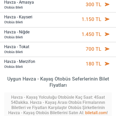
Havza - Amasya
300 TL
Otobüs Bileti
Havza - Kayseri
1.150 TL
Otobüs Bileti
Havza - Niğde
1.450 TL
Otobüs Bileti
Havza - Tokat
700 TL
Otobüs Bileti
Havza - Merzifon
180 TL
Otobüs Bileti
Uygun Havza - Kayaş Otobüs Seferlerinin Bilet
Fiyatları
Havza - Kayaş Yolculuğu Otobüsle Kaç Saat: 4Saat
54Dakika. Havza - Kayaş Arası Otobüs Firmalarının
Biletleri ve Fiyatları Karşılaştır Otobüs Şirketlerinin
Havza - Kayaş Otobüs Biletlerini Satın Al:
biletall.com
!