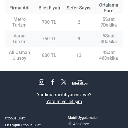
Ortalama
Firma Adı
Bilet Fiyatı
Sefer Sayısı
Süre
Metro
5Saat
700 TL
2
Turizm
7Dakika
Varan
5Saat
750 TL
9
Turizm
3Dakika
Ali Osman
4Saat
800 TL
13
Ulusoy
46Dakika
Yardıma mı ihtiyacınız var?
Yardım ve İletişim
Mobil Uygulamalar
Otobüs Bileti
App Store
En Uygun Otobüs Bileti