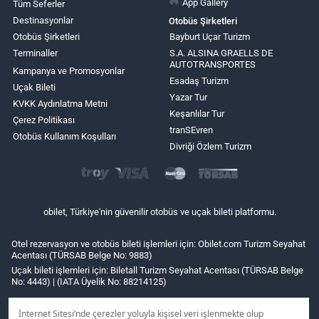
App Gallery
Tüm Seferler
Destinasyonlar
Otobüs Şirketleri
Otobüs Şirketleri
Bayburt Uçar Turizm
Terminaller
S.A. ALSINA GRAELLS DE
AUTOTRANSPORTES
Kampanya ve Promosyonlar
Esadaş Turizm
Uçak Bileti
Yazar Tur
KVKK Aydınlatma Metni
Keşanlılar Tur
Çerez Politikası
tranSEvren
Otobüs Kullanım Koşulları
Divriği Özlem Turizm
obilet, Türkiye'nin güvenilir otobüs ve uçak bileti platformu.
Otel rezervasyon ve otobüs bileti işlemleri için: Obilet.com Turizm Seyahat
Acentası (TÜRSAB Belge No: 9883)
Uçak bileti işlemleri için: Biletall Turizm Seyahat Acentası (TÜRSAB Belge
No: 4443) | (IATA Üyelik No: 88214125)
İnternet Sitesi’nde çerezler yoluyla kişisel veri işlenmekte olup