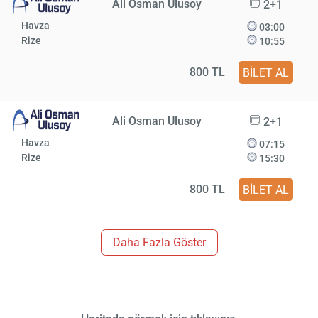
Ali Osman Ulusoy
2+1
Havza
03:00
Rize
10:55
800 TL
BİLET AL
Ali Osman Ulusoy
2+1
Havza
07:15
Rize
15:30
800 TL
BİLET AL
Daha Fazla Göster