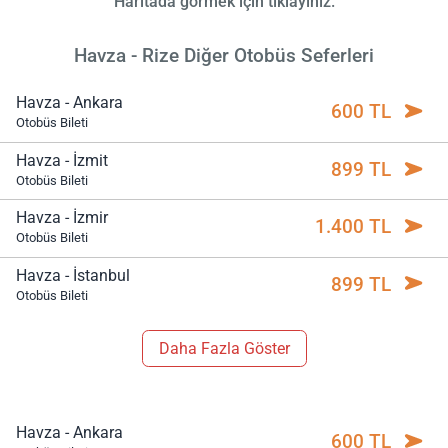
Haritada görmek için tıklayınız.
Havza - Rize Diğer Otobüs Seferleri
Havza - Ankara
600 TL
Otobüs Bileti
Havza - İzmit
899 TL
Otobüs Bileti
Havza - İzmir
1.400 TL
Otobüs Bileti
Havza - İstanbul
899 TL
Otobüs Bileti
Daha Fazla Göster
Havza - Ankara
600 TL