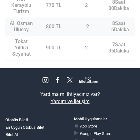
8Saat
Karayolu
770 TL
2
30Dakika
Turizm
Ali Osman
8Saat
800 TL
12
Ulusoy
16Dakika
Tokat
7Saat
Yıldızı
900 TL
2
35Dakika
Seyahat
Yardıma mı ihtiyacınız var?
Yardım ve İletişim
Mobil Uygulamalar
Otobüs Bileti
App Store
En Uygun Otobüs Bileti
Google Play Store
Bilet Al