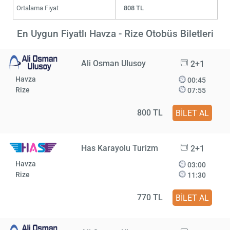
Ortalama Fiyat
808 TL
En Uygun Fiyatlı Havza - Rize Otobüs Biletleri
Ali Osman Ulusoy
2+1
Havza
00:45
Rize
07:55
800 TL
BİLET AL
Has Karayolu Turizm
2+1
Havza
03:00
Rize
11:30
770 TL
BİLET AL