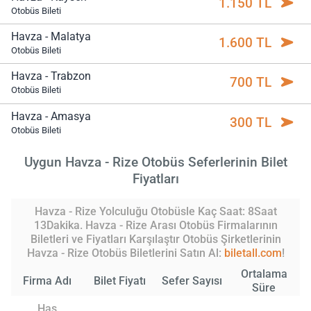
1.150 TL
Otobüs Bileti
Havza - Malatya
1.600 TL
Otobüs Bileti
Havza - Trabzon
700 TL
Otobüs Bileti
Havza - Amasya
300 TL
Otobüs Bileti
Uygun Havza - Rize Otobüs Seferlerinin Bilet
Fiyatları
Havza - Rize Yolculuğu Otobüsle Kaç Saat: 8Saat
13Dakika. Havza - Rize Arası Otobüs Firmalarının
Biletleri ve Fiyatları Karşılaştır Otobüs Şirketlerinin
Havza - Rize Otobüs Biletlerini Satın Al:
biletall.com
!
Ortalama
Firma Adı
Bilet Fiyatı
Sefer Sayısı
Süre
Has