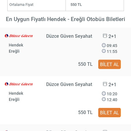
Ortalama Fiyat
550 TL
En Uygun Fiyatlı Hendek - Ereğli Otobüs Biletleri
Düzce Güven Seyahat
2+1
Hendek
09:45
Ereğli
11:55
550 TL
BİLET AL
Düzce Güven Seyahat
2+1
Hendek
10:20
Ereğli
12:40
550 TL
BİLET AL