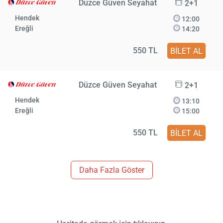
Düzce Güven Seyahat
2+1
Hendek
12:00
Ereğli
14:20
550 TL
BİLET AL
Düzce Güven Seyahat
2+1
Hendek
13:10
Ereğli
15:00
550 TL
BİLET AL
Daha Fazla Göster