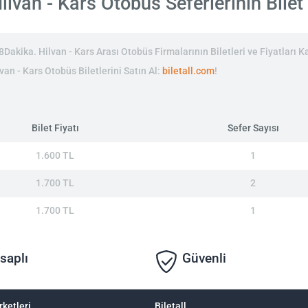
lvan - Kars Otobüs Seferlerinin Bilet 
akika. Hilvan - Kars Arası Otobüs Firmalarının Biletleri ve Fiyatları Ka
van - Kars Otobüs Biletlerini Satın Al:
biletall.com
!
Bilet Fiyatı
Sefer Sayısı
1.600 TL
1
1.700 TL
2
1.700 TL
1
saplı
Güvenli
rketleri
Biletall