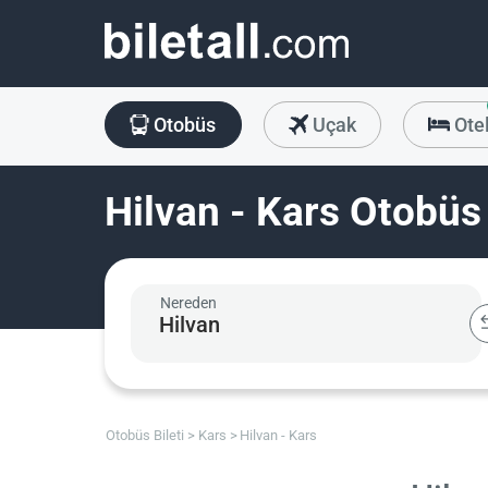
Otobüs
Uçak
Ote
Hilvan - Kars Otobüs 
Nereden
Otobüs Bileti
Kars
Hilvan - Kars