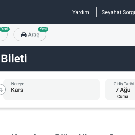
Yardım
Seyahat Sorg
Yeni
Yeni
l
Araç
Bileti
Nereye
Gidiş Tarihi
7
Ağu
Cuma