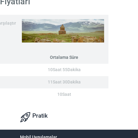
Fiyatları
rşılaştır
Ortalama Süre
10Saat 55Dakika
11Saat 30Dakika
10Saat
Pratik
Mobil Uygulamalar