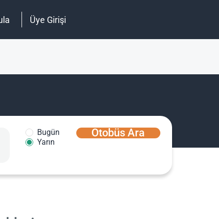
ula
Üye Girişi
Otobüs Ara
Bugün
Yarın