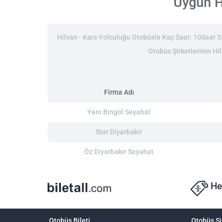
Uygun Hi
Hilvan - Kars Yolculuğu Otobüsle Kaç Saat: 10Saat 58D
Otobüs Şirketlerinin Hil
Firma Adı
Yeni Bingöl Seyahat
Star Diyarbakır
Öz Diyarbakır Seyahat
He
Otobüs Bileti
Otobüs Şi