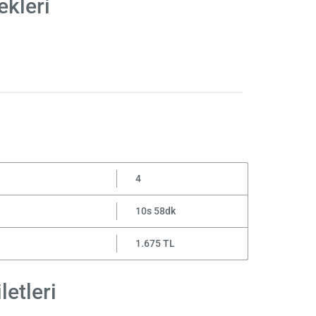
ekleri
4
10s 58dk
1.675 TL
letleri